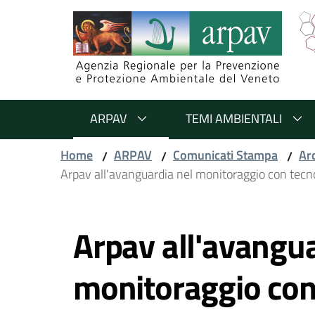
Salta al contenuto
Salta alla navigazione
Salta al footer
ARPAV
TEMI AMBIENTALI
Home
ARPAV
Comunicati Stampa
Ar
/
/
/
Arpav all'avanguardia nel monitoraggio con tecno
Vai al contenuto
Arpav all'avangua
monitoraggio con