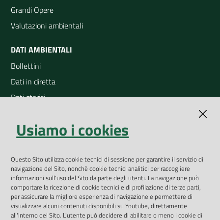
Grandi Opere
Valutazioni ambientali
DATI AMBIENTALI
Bollettini
Dati in diretta
Dati storici
Indicatori ambientali
Usiamo i cookies
Open Data
Geoportale
App Arpav
Questo Sito utilizza cookie tecnici di sessione per garantire il servizio di
navigazione del Sito, nonchè cookie tecnici analitici per raccogliere
Rapporti regionali annuali
informazioni sull'uso del Sito da parte degli utenti. La navigazione può
comportare la ricezione di cookie tecnici e di profilazione di terze parti,
Le Infografiche
per assicurare la migliore esperienza di navigazione e permettere di
visualizzare alcuni contenuti disponibili su Youtube, direttamente
Dispenser dati
all'interno del Sito. L'utente può decidere di abilitare o meno i cookie di