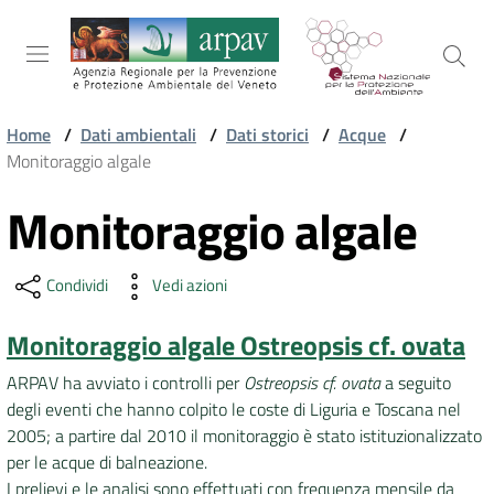
Salta al contenuto
Salta alla navigazione
Salta al footer
Home
/
Dati ambientali
/
Dati storici
/
Acque
/
Monitoraggio algale
ARPAV
Monitoraggio algale
Vai al contenuto
TEMI
Condividi
Vedi azioni
AMBIENTALI
Monitoraggio algale Ostreopsis cf. ovata
TERRITORIO
ARPAV ha avviato i controlli per
Ostreopsis
cf.
ovata
a seguito
degli eventi che hanno colpito le coste di Liguria e Toscana nel
2005; a partire dal 2010 il monitoraggio è stato istituzionalizzato
SERVIZI
per le acque di balneazione.
I prelievi e le analisi sono effettuati con frequenza mensile da