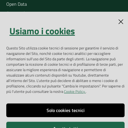
Open Data
Geoportale
App Arpav
Usiamo i cookies
Rapporti regionali annuali
Le Infografiche
Questo Sito utilizza cookie tecnici di sessione per garantire il servizio di
Dispenser dati
navigazione del Sito, nonchè cookie tecnici analitici per raccogliere
informazioni sull'uso del Sito da parte degli utenti. La navigazione può
Vai alla pagina
comportare la ricezione di cookie tecnici e di profilazione di terze parti, per
assicurare la migliore esperienza di navigazione e permettere di
Dichiarazione accessibilità
visualizzare alcuni contenuti disponibili su Youtube, direttamente
all'interno del Sito. L'utente può decidere di abilitare o meno i cookie di
Impostazioni cookie
profilazione, cliccando sul pulsante "Cambia le impostazioni". Per saperne di
più l'utente può consultare la nostra
Cookie Policy.
.
Privacy
Note legali
Solo cookies tecnici
Accessibilità