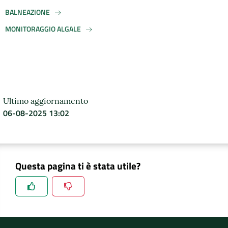
BALNEAZIONE
DATI
MONITORAGGIO ALGALE
AMBIENTALI
Seguici
Ultimo aggiornamento
su
06-08-2025 13:02
Questa pagina ti è stata utile?
Spiegaci perchè, e aiutaci a migliorare il servizio