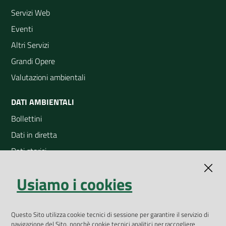
Servizi Web
Eventi
Altri Servizi
Grandi Opere
Valutazioni ambientali
DATI AMBIENTALI
Bollettini
Dati in diretta
Dati storici
Indicatori ambientali
Usiamo i cookies
Open Data
Geoportale
App Arpav
Questo Sito utilizza cookie tecnici di sessione per garantire il servizio di
navigazione del Sito, nonchè cookie tecnici analitici per raccogliere