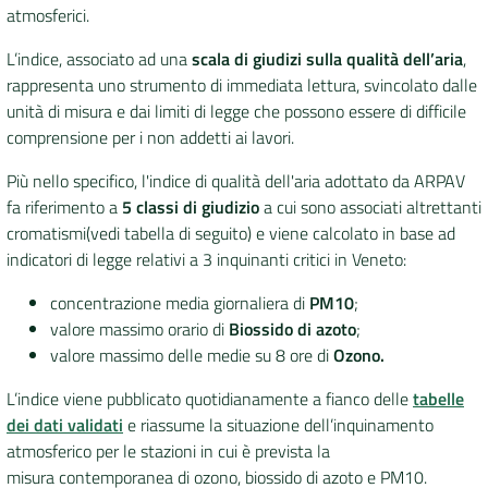
atmosferici.
DATI
L’indice, associato ad una
scala di giudizi sulla qualità dell’aria
,
AMBIENTALI
rappresenta uno strumento di immediata lettura, svincolato dalle
unità di misura e dai limiti di legge che possono essere di difficile
comprensione per i non addetti ai lavori.
Più nello specifico, l'indice di qualità dell'aria adottato da ARPAV
Seguici
fa riferimento a
5 classi di giudizio
a cui sono associati altrettanti
su
cromatismi
(vedi tabella di seguito) e viene calcolato in base ad
indicatori di legge relativi a 3 inquinanti critici in Veneto:
concentrazione media giornaliera di
PM10
;
valore massimo orario di
Biossido di azoto
;
valore massimo delle medie su 8 ore di
Ozono
.
L’indice viene pubblicato quotidianamente a fianco delle
tabelle
dei dati validati
e riassume la situazione dell’inquinamento
atmosferico per le stazioni in cui è prevista la
misura contemporanea di ozono, biossido di azoto e PM10.