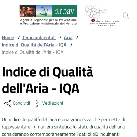
Salta al contenuto
Salta alla navigazione
Salta al footer
Home
/
Temi ambientali
/
Aria
/
Indice di Qualità dell'Aria - IQA
/
ARPAV
Indice di Qualità dell'Aria - IQA
Indice di Qualità
Vai al contenuto
TEMI
AMBIENTALI
dell'Aria - IQA
TERRITORIO
Condividi
Vedi azioni
Un indice di qualità dell’aria è una grandezza che permette di
SERVIZI
rappresentare in maniera sintetica lo stato di qualità dell’aria
considerando contemporaneamente i dati di più inquinanti