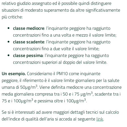
relativo giudizio assegnato ed è possibile quindi distinguere
situazioni di moderato superamento da altre significativamente
più critiche:
classe mediocre
: l’inquinante peggiore ha raggiunto
concentrazioni fino a una volta e mezzo il valore limite;
classe scadente
: l’inquinante peggiore ha raggiunto
concentrazioni fino a due volte il valore limite;
classe pessima
: l’inquinante peggiore ha raggiunto
concentrazioni superiori al doppio del valore limite.
Un esempio.
Consideriamo il PM10 come inquinante
peggiore, il riferimento è il valore limite giornaliero per la salute
3
umana di 50µg/m
. Viene definita mediocre una concentrazione
3
media giornaliera compresa tra i 50 e i 75 µg/m
, scadente tra i
3
3
75 e i 100µg/m
e pessima oltre i 100µg/m
.
Se si è interessati ad avere maggiori dettagli tecnici sul calcolo
dell’indice di qualità dell’aria si acceda al seguente
link
.