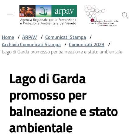
Salta al contenuto
Salta alla navigazione
Salta al footer
Home
/
ARPAV
/
Comunicati Stampa
/
Archivio Comunicati Stampa
/
Comunicati 2023
/
ARPAV
Lago di Garda promosso per balneazione e stato ambientale
Lago di Garda
TEMI
Vai al contenuto
AMBIENTALI
promosso per
TERRITORIO
balneazione e stato
ambientale
SERVIZI