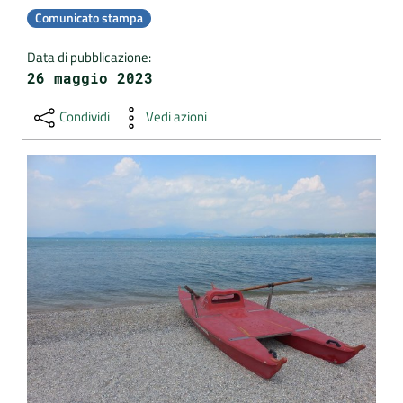
Comunicato stampa
DATI
Data di pubblicazione
:
AMBIENTALI
26 maggio 2023
Condividi
Vedi azioni
Seguici
su