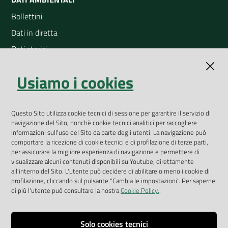
Bollettini
Dati in diretta
Dati storici
Indicatori ambientali
Usiamo i cookies
Open Data
Geoportale
App Arpav
Questo Sito utilizza cookie tecnici di sessione per garantire il servizio di
navigazione del Sito, nonchè cookie tecnici analitici per raccogliere
Rapporti regionali annuali
informazioni sull'uso del Sito da parte degli utenti. La navigazione può
comportare la ricezione di cookie tecnici e di profilazione di terze parti,
Le Infografiche
per assicurare la migliore esperienza di navigazione e permettere di
visualizzare alcuni contenuti disponibili su Youtube, direttamente
Dispenser dati
all'interno del Sito. L'utente può decidere di abilitare o meno i cookie di
profilazione, cliccando sul pulsante "Cambia le impostazioni". Per saperne
Vai alla pagina
di più l'utente può consultare la nostra
Cookie Policy.
.
Dichiarazione accessibilità
Impostazioni cookie
Solo cookies tecnici