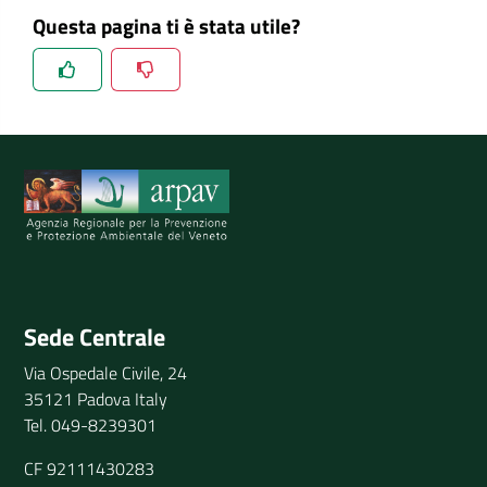
Questa pagina ti è stata utile?
Spiegaci perchè, e aiutaci a migliorare il servizio
Invia il tuo commento
Sede Centrale
Via Ospedale Civile, 24
35121 Padova Italy
Tel. 049-8239301
CF 92111430283