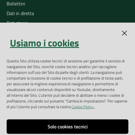
Bollettini
Dati in diretta
Dati storici
Indicatori ambientali
Usiamo i cookies
Open Data
Geoportale
App Arpav
Questo Sito utilizza cookie tecnici di sessione per garantire il servizio di
navigazione del Sito, nonchè cookie tecnici analitici per raccogliere
Rapporti regionali annuali
informazioni sull'uso del Sito da parte degli utenti. La navigazione può
comportare la ricezione di cookie tecnici e di profilazione di terze parti,
Le Infografiche
per assicurare la migliore esperienza di navigazione e permettere di
visualizzare alcuni contenuti disponibili su Youtube, direttamente
Dispenser dati
all'interno del Sito. L'utente può decidere di abilitare o meno i cookie di
profilazione, cliccando sul pulsante "Cambia le impostazioni". Per saperne
Vai alla pagina
di più l'utente può consultare la nostra
Cookie Policy.
.
Dichiarazione accessibilità
Impostazioni cookie
Solo cookies tecnici