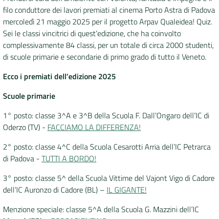
filo conduttore dei lavori premiati al cinema Porto Astra di Padova
DATI
mercoledì 21 maggio 2025 per il progetto Arpav Qualeidea! Quiz.
AMBIENTALI
Sei le classi vincitrici di quest’edizione, che ha coinvolto
complessivamente 84 classi, per un totale di circa 2000 studenti,
di scuole primarie e secondarie di primo grado di tutto il Veneto.
Ecco i premiati dell’edizione 2025
Seguici
Scuole primarie
su
1° posto: classe 3^A e 3^B della Scuola F. Dall’Ongaro dell’IC di
Oderzo (TV) -
FACCIAMO LA DIFFERENZA!
2° posto: classe 4^C della Scuola Cesarotti Arria dell’IC Petrarca
di Padova -
TUTTI A BORDO!
3° posto: classe 5^ della Scuola Vittime del Vajont Vigo di Cadore
dell’IC Auronzo di Cadore (BL) –
IL GIGANTE!
Menzione speciale: classe 5^A della Scuola G. Mazzini dell’IC