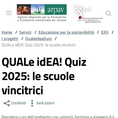
Salta al contenuto
Salta alla navigazione
Salta al footer
Home
/
Servizi
/
Educazione per la sostenibilità
/
EAS
/
I progetti
/
QualeideaQuiz
/
ARPAV
QUALe idEA! Quiz 2025: le scuole vincitrici
QUALe idEA! Quiz
Vai al contenuto
TEMI
AMBIENTALI
2025: le scuole
vincitrici
TERRITORIO
Condividi
Vedi azioni
SERVIZI
Prendersi cura dell’ambiente con volontà, fantasia e impegno è il