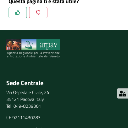
Questa pagina ti è stata utile?
Spiegaci perchè, e aiutaci a migliorare il servizio
Invia il tuo commento
Sede Centrale
Via Ospedale Civile, 24
35121 Padova Italy
Tel. 049-8239301
CF 92111430283