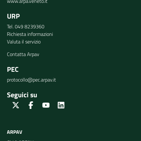
www.arpa.veneto.it
URP
Tel. 049 8239360
Richiesta informazioni
Valuta il servizio
Contatta Arpav
PEC
protocollo@pec.arpav.it
Seguici su
Twitter
Facebook
Youtube
Linkedin
ARPAV