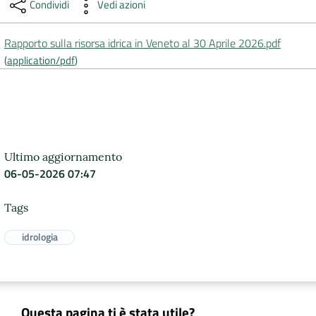
Condividi
Vedi azioni
DATI
Rapporto sulla risorsa idrica in Veneto al 30 Aprile 2026.pdf
AMBIENTALI
(
application/pdf
)
Seguici
su
Ultimo aggiornamento
06-05-2026 07:47
Tags
idrologia
Questa pagina ti è stata utile?