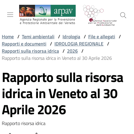
Salta al contenuto
Salta alla navigazione
Salta al footer
Home
/
Temi ambientali
/
Idrologia
/
File e allegati
/
Rapporti e documenti
/
IDROLOGIA REGIONALE
/
ARPAV
Rapporti sulla risorsa idrica
/
2026
/
Rapporto sulla risorsa idrica in Veneto al 30 Aprile 2026
Rapporto sulla risorsa
TEMI
Vai al contenuto
AMBIENTALI
idrica in Veneto al 30
TERRITORIO
Aprile 2026
Rapporto risorsa idrica
SERVIZI