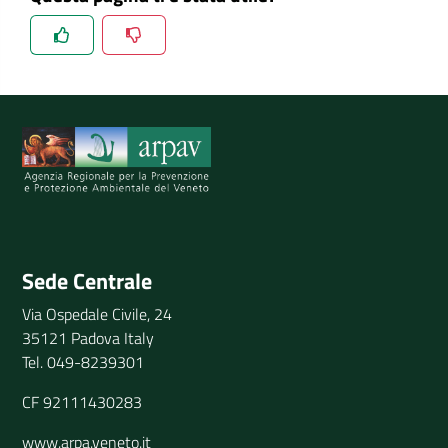
Spiegaci perchè, e aiutaci a migliorare il servizio
Invia il tuo commento
Sede Centrale
Via Ospedale Civile, 24
35121 Padova Italy
Tel. 049-8239301
CF 92111430283
www.arpa.veneto.it