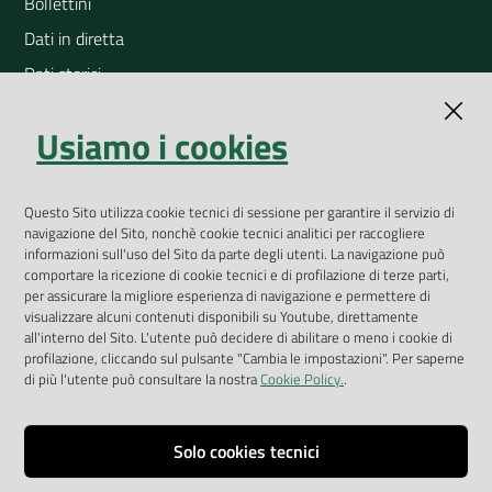
Bollettini
Dati in diretta
Dati storici
Indicatori ambientali
Usiamo i cookies
Open Data
Geoportale
App Arpav
Questo Sito utilizza cookie tecnici di sessione per garantire il servizio di
navigazione del Sito, nonchè cookie tecnici analitici per raccogliere
Rapporti regionali annuali
informazioni sull'uso del Sito da parte degli utenti. La navigazione può
comportare la ricezione di cookie tecnici e di profilazione di terze parti,
Le Infografiche
per assicurare la migliore esperienza di navigazione e permettere di
visualizzare alcuni contenuti disponibili su Youtube, direttamente
Dispenser dati
all'interno del Sito. L'utente può decidere di abilitare o meno i cookie di
profilazione, cliccando sul pulsante "Cambia le impostazioni". Per saperne
Vai alla pagina
di più l'utente può consultare la nostra
Cookie Policy.
.
Dichiarazione accessibilità
Impostazioni cookie
Solo cookies tecnici
Privacy