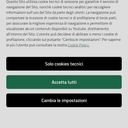
Questo Sito utilizza cookie tecnici di sessione per garantire il servizio di
App Arpav
navigazione del Sito, nonchè cookie tecnici analitici per raccogliere
Rapporti regionali annuali
informazioni sull'uso del Sito da parte degli utenti. La navigazione può
comportare la ricezione di cookie tecnici e di profilazione di terze parti,
Le Infografiche
per assicurare la migliore esperienza di navigazione e permettere di
visualizzare alcuni contenuti disponibili su Youtube, direttamente
Dispenser dati
all'interno del Sito. L'utente può decidere di abilitare o meno i cookie di
profilazione, cliccando sul pulsante "Cambia le impostazioni". Per saperne
Vai alla pagina
di più l'utente può consultare la nostra
Cookie Policy.
.
Dichiarazione accessibilità
Impostazioni cookie
Solo cookies tecnici
Privacy
Accetta tutti
Note legali
Accessibilità
Cambia le impostazioni
Credits
Copyright © ARPA Veneto - P.IVA 03382700288