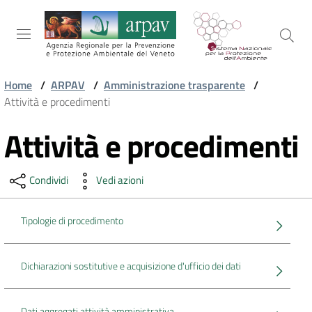
Salta al contenuto
Salta alla navigazione
Salta al footer
Home
/
ARPAV
/
Amministrazione trasparente
/
Attività e procedimenti
ARPAV
Attività e procedimenti
Vai al contenuto
TEMI
Condividi
Vedi azioni
AMBIENTALI
Tipologie di procedimento
TERRITORIO
Dichiarazioni sostitutive e acquisizione d'ufficio dei dati
SERVIZI
Dati aggregati attività amministrativa