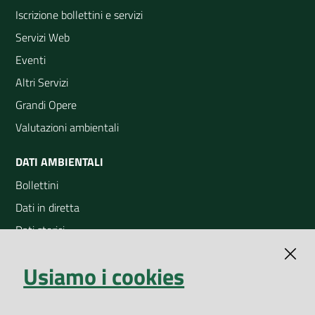
Iscrizione bollettini e servizi
Servizi Web
Eventi
Altri Servizi
Grandi Opere
Valutazioni ambientali
DATI AMBIENTALI
Bollettini
Dati in diretta
Dati storici
Indicatori ambientali
Usiamo i cookies
Open Data
Geoportale