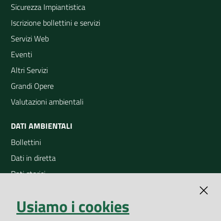
Sicurezza Impiantistica
Iscrizione bollettini e servizi
Servizi Web
Eventi
Altri Servizi
Grandi Opere
Valutazioni ambientali
DATI AMBIENTALI
Bollettini
Dati in diretta
Dati storici
Indicatori ambientali
Usiamo i cookies
Open Data
Geoportale