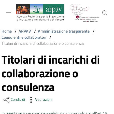
Salta al contenuto
Salta alla navigazione
Salta al footer
Home
/
ARPAV
/
Amministrazione trasparente
/
Consulenti e collaboratori
/
ARPAV
Titolari di incarichi di collaborazione o consulenza
Titolari di incarichi di
Vai al contenuto
TEMI
AMBIENTALI
collaborazione o
consulenza
TERRITORIO
Condividi
Vedi azioni
SERVIZI
In questa sezione sono disponibili i dati come indicato all'art.15,