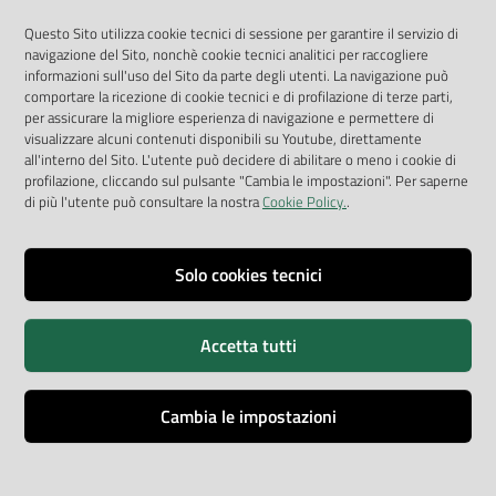
App Arpav
Questo Sito utilizza cookie tecnici di sessione per garantire il servizio di
navigazione del Sito, nonchè cookie tecnici analitici per raccogliere
Rapporti regionali annuali
informazioni sull'uso del Sito da parte degli utenti. La navigazione può
comportare la ricezione di cookie tecnici e di profilazione di terze parti,
Le Infografiche
per assicurare la migliore esperienza di navigazione e permettere di
visualizzare alcuni contenuti disponibili su Youtube, direttamente
Dispenser dati
all'interno del Sito. L'utente può decidere di abilitare o meno i cookie di
profilazione, cliccando sul pulsante "Cambia le impostazioni". Per saperne
Vai alla pagina
di più l'utente può consultare la nostra
Cookie Policy.
.
Dichiarazione accessibilità
Impostazioni cookie
Solo cookies tecnici
Privacy
Accetta tutti
Note legali
Accessibilità
Cambia le impostazioni
Credits
Copyright © ARPA Veneto - P.IVA 03382700288