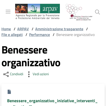
Salta al contenuto
Salta alla navigazione
Salta al footer
Home
/
ARPAV
/
Amministrazione trasparente
/
File e allegati
/
Performance
/
Benessere organizzativo
ARPAV
Benessere
TEMI
organizzativo
AMBIENTALI
Condividi
Vedi azioni
TERRITORIO
SERVIZI
Benessere_organizzativo_iniziative_interventi_