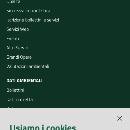
Qualità
Sicurezza Impiantistica
Iscrizione bollettini e servizi
Servizi Web
Eventi
Altri Servizi
Grandi Opere
Valutazioni ambientali
DATI AMBIENTALI
Bollettini
Dati in diretta
Dati storici
Indicatori ambientali
Usiamo i cookies
Open Data