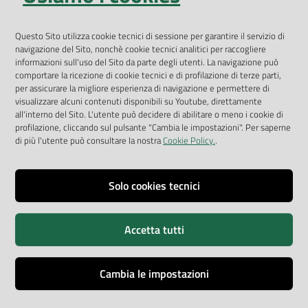
Geoportale
App Arpav
Questo Sito utilizza cookie tecnici di sessione per garantire il servizio di
navigazione del Sito, nonchè cookie tecnici analitici per raccogliere
Rapporti regionali annuali
informazioni sull'uso del Sito da parte degli utenti. La navigazione può
comportare la ricezione di cookie tecnici e di profilazione di terze parti,
Le Infografiche
per assicurare la migliore esperienza di navigazione e permettere di
visualizzare alcuni contenuti disponibili su Youtube, direttamente
Dispenser dati
all'interno del Sito. L'utente può decidere di abilitare o meno i cookie di
profilazione, cliccando sul pulsante "Cambia le impostazioni". Per saperne
Vai alla pagina
di più l'utente può consultare la nostra
Cookie Policy.
.
Dichiarazione accessibilità
Impostazioni cookie
Solo cookies tecnici
Privacy
Accetta tutti
Note legali
Accessibilità
Cambia le impostazioni
Credits