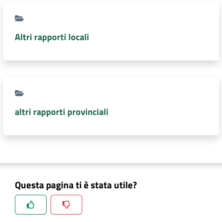
DATI
AMBIENTALI
Altri rapporti locali
Seguici
su
altri rapporti provinciali
Questa pagina ti è stata utile?