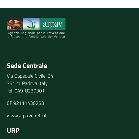
Spiegaci perchè, e aiutaci a migliorare il servizio
Invia il tuo commento
Sede Centrale
Via Ospedale Civile, 24
35121 Padova Italy
Tel. 049-8239301
CF 92111430283
www.arpa.veneto.it
URP