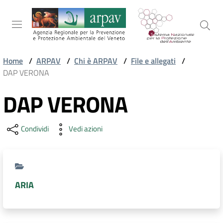
Salta al contenuto
Salta alla navigazione
Salta al footer
Home
/
ARPAV
/
Chi è ARPAV
/
File e allegati
/
DAP VERONA
ARPAV
DAP VERONA
TEMI
Condividi
Vedi azioni
AMBIENTALI
TERRITORIO
ARIA
SERVIZI