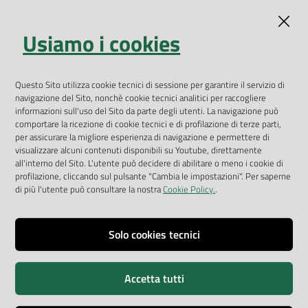
Indicatori ambientali
Usiamo i cookies
Open Data
Geoportale
App Arpav
Questo Sito utilizza cookie tecnici di sessione per garantire il servizio di
navigazione del Sito, nonchè cookie tecnici analitici per raccogliere
Rapporti regionali annuali
informazioni sull'uso del Sito da parte degli utenti. La navigazione può
comportare la ricezione di cookie tecnici e di profilazione di terze parti,
Le Infografiche
per assicurare la migliore esperienza di navigazione e permettere di
visualizzare alcuni contenuti disponibili su Youtube, direttamente
Dispenser dati
all'interno del Sito. L'utente può decidere di abilitare o meno i cookie di
profilazione, cliccando sul pulsante "Cambia le impostazioni". Per saperne
Vai alla pagina
di più l'utente può consultare la nostra
Cookie Policy.
.
Dichiarazione accessibilità
Impostazioni cookie
Solo cookies tecnici
Privacy
Accetta tutti
Note legali