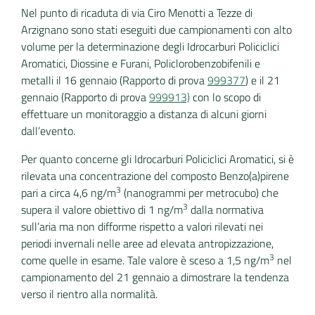
Nel punto di ricaduta di via Ciro Menotti a Tezze di
Arzignano sono stati eseguiti due campionamenti con alto
volume per la determinazione degli Idrocarburi Policiclici
Aromatici, Diossine e Furani, Policlorobenzobifenili e
metalli il 16 gennaio (Rapporto di prova
999377
) e il 21
gennaio (Rapporto di prova
999913)
con lo scopo di
effettuare un monitoraggio a distanza di alcuni giorni
dall’evento.
Per quanto concerne gli Idrocarburi Policiclici Aromatici, si è
rilevata una concentrazione del composto Benzo(a)pirene
3
pari a circa 4,6 ng/m
(nanogrammi per metrocubo) che
3
supera il valore obiettivo di 1 ng/m
dalla normativa
sull’aria ma non difforme rispetto a valori rilevati nei
periodi invernali nelle aree ad elevata antropizzazione,
3
come quelle in esame. Tale valore è sceso a 1,5 ng/m
nel
campionamento del 21 gennaio a dimostrare la tendenza
verso il rientro alla normalità.