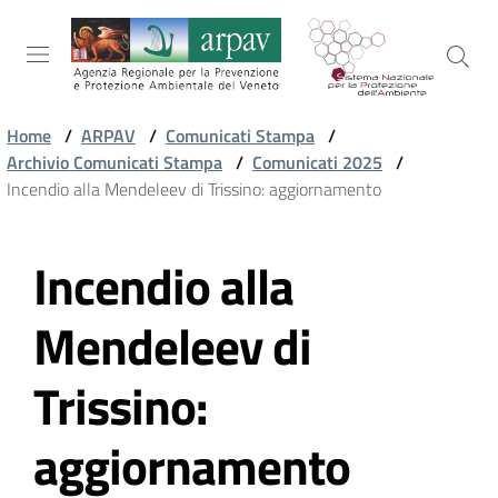
Salta al contenuto
Salta alla navigazione
Salta al footer
Home
/
ARPAV
/
Comunicati Stampa
/
Archivio Comunicati Stampa
/
Comunicati 2025
/
ARPAV
Incendio alla Mendeleev di Trissino: aggiornamento
Incendio alla
TEMI
Vai al contenuto
AMBIENTALI
Mendeleev di
TERRITORIO
Trissino:
aggiornamento
SERVIZI