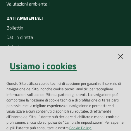
Valutazioni ambientali
DATI AMBIENTALI
Bollettini
Dati in diretta
Dati storici
Indicatori ambientali
Usiamo i cookies
Open Data
Geoportale
App Arpav
Questo Sito utilizza cookie tecnici di sessione per garantire il servizio di
navigazione del Sito, nonchè cookie tecnici analitici per raccogliere
Rapporti regionali annuali
informazioni sull'uso del Sito da parte degli utenti. La navigazione può
comportare la ricezione di cookie tecnici e di profilazione di terze parti,
Le Infografiche
per assicurare la migliore esperienza di navigazione e permettere di
visualizzare alcuni contenuti disponibili su Youtube, direttamente
Dispenser dati
all'interno del Sito. L'utente può decidere di abilitare o meno i cookie di
profilazione, cliccando sul pulsante "Cambia le impostazioni". Per saperne
Vai alla pagina
di più l'utente può consultare la nostra
Cookie Policy.
.