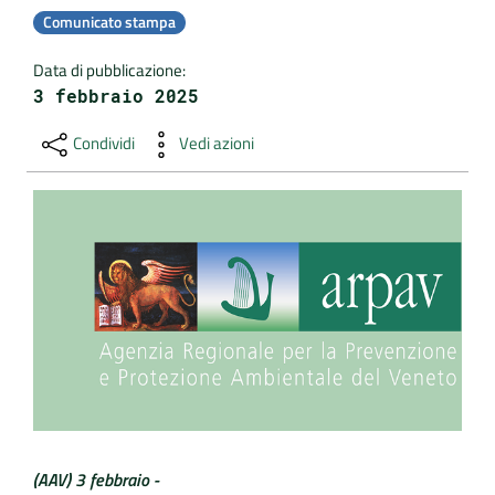
Comunicato stampa
DATI
Data di pubblicazione
:
AMBIENTALI
3 febbraio 2025
Condividi
Vedi azioni
Seguici
su
(AAV) 3 febbraio -