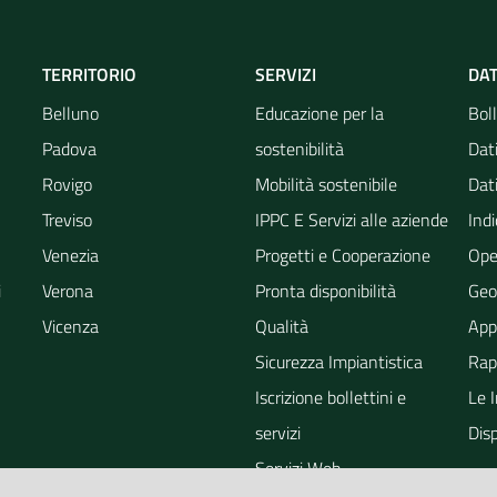
TERRITORIO
SERVIZI
DAT
Belluno
Educazione per la
Boll
Padova
sostenibilità
Dati
Rovigo
Mobilità sostenibile
Dati
Treviso
IPPC E Servizi alle aziende
Indi
Venezia
Progetti e Cooperazione
Ope
i
Verona
Pronta disponibilità
Geo
Vicenza
Qualità
App
Sicurezza Impiantistica
Rapp
Iscrizione bollettini e
Le 
servizi
Dis
Servizi Web