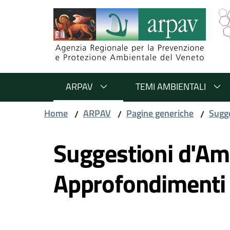
Salta al contenuto
Salta alla navigazione
Salta al footer
ARPAV
TEMI AMBIENTALI
Home
ARPAV
Pagine generiche
Sugge
/
/
/
Vai al contenuto
Suggestioni d'Am
Approfondimenti