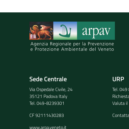
Spiegaci perchè, e aiutaci a migliorare il se
Invia il tuo commento
Sede Centrale
URP
Via Ospedale Civile, 24
Tel. 04
35121 Padova Italy
Richiest
Tel. 049-8239301
Valuta il
CF 92111430283
Contatt
www.arpa.veneto.it