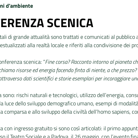
ERENZA SCENICA
li di grande attualità sono trattati e comunicati al pubblico 
estualizzati alla realtà locale e riferiti alla condivisione dei p
conferenza scenica: “
Fine corsa? Racconto intorno al pianeta ch
chiamo risorse ed energia facendo finta di niente, a che prezzo
ttraverso dati scientifici e storie esemplari per incoraggiare uno 
 sono: rischi naturali e tecnologici, utilizzo dell’energia, consu
lla luce dello sviluppo demografico umano, esempi di modalità 
a comparsa e allo sviluppo della civiltà dell’homo sapiens, com
nanza con ingresso gratuito si sono così articolati: il primo a
so il Teatro Sociale e a Padova, il 26 maggio, con l’evento fina