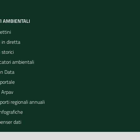
I AMBIENTALI
ettini
 in diretta
 storici
catori ambientali
n Data
portale
 Arpav
orti regionali annuali
Infografiche
penser dati