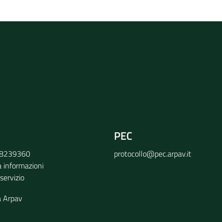
rvizio
PEC
9 8239360
protocollo@pec.arpav.it
a informazioni
 servizio
a Arpav