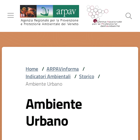
Salta al contenuto
Salta alla navigazione
Salta al footer
ARPAV
Home
/
ARPAVinforma
/
TEMI
Indicatori Ambientali
/
Storico
/
AMBIENTALI
Ambiente Urbano
Ambiente
TERRITORIO
Urbano
SERVIZI