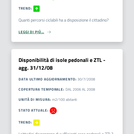
TREND
:
Quanti percorsi ciclabili ha a disposizione il cittadino?
LEGGI DI PIÙ…
Disponibilità di isole pedonali e ZTL -
agg. 31/12/08
DATA ULTIMO AGGIORNAMENTO
:
30/7/2008
COPERTURA TEMPORALE
:
DAL
2006
AL
2008
UNITÀ DI MISURA
:
m2/100 abitanti
STATO ATTUALE
:
TREND
:
I cittadini dispongono di sufficienti aree pedonali e ZTL?