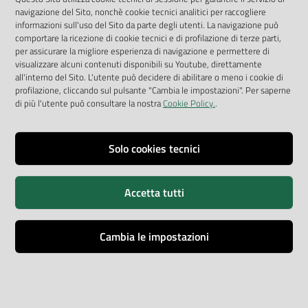
navigazione del Sito, nonchè cookie tecnici analitici per raccogliere
COPERTURA TEMPORALE
:
DAL
2000
AL
2008
informazioni sull'uso del Sito da parte degli utenti. La navigazione può
comportare la ricezione di cookie tecnici e di profilazione di terze parti,
UNITÀ DI MISURA
:
numero e % comuni
per assicurare la migliore esperienza di navigazione e permettere di
STATO ATTUALE
:
visualizzare alcuni contenuti disponibili su Youtube, direttamente
all'interno del Sito. L'utente può decidere di abilitare o meno i cookie di
profilazione, cliccando sul pulsante "Cambia le impostazioni". Per saperne
TREND
:
di più l'utente può consultare la nostra
Cookie Policy.
.
I Comuni hanno adottato misure contro l’inquinamento
luminoso?
Solo cookies tecnici
LEGGI DI PIÙ…
Accetta tutti
Regolamento per obbligo energia solare
Cambia le impostazioni
fotovoltaica
DATA ULTIMO AGGIORNAMENTO
:
30/7/2009
COPERTURA TEMPORALE
:
DAL
2000
AL
2008