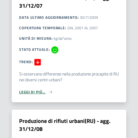
31/12/07
DATA ULTIMO AGGIORNAMENTO
:
30/7/2009
COPERTURA TEMPORALE
:
DAL
2001
AL
2007
UNITÀ DI MISURA
:
kg/ab*anno
STATO ATTUALE
:
TREND
:
Si osservano differenze nella produzione procapite di RU
nei diversi centri urbani?
LEGGI DI PIÙ…
Produzione di rifiuti urbani(RU) - agg.
31/12/08