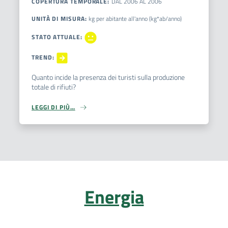
COPERTURA TEMPORALE
:
DAL
2006
AL
2006
UNITÀ DI MISURA
:
kg per abitante all'anno (kg*ab/anno)
STATO ATTUALE
:
TREND
:
Quanto incide la presenza dei turisti sulla produzione
totale di rifiuti?
LEGGI DI PIÙ…
Energia