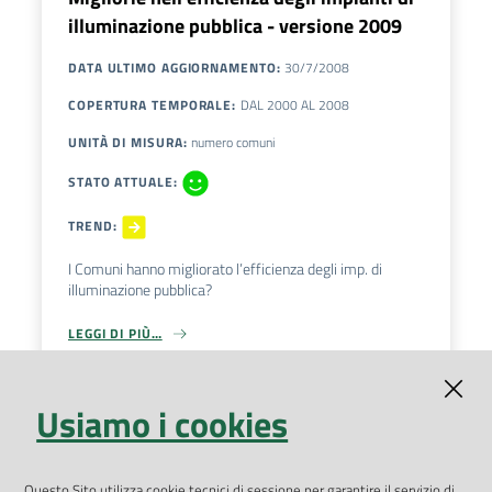
illuminazione pubblica - versione 2009
DATA ULTIMO AGGIORNAMENTO
:
30/7/2008
COPERTURA TEMPORALE
:
DAL
2000
AL
2008
UNITÀ DI MISURA
:
numero comuni
STATO ATTUALE
:
TREND
:
I Comuni hanno migliorato l’efficienza degli imp. di
illuminazione pubblica?
LEGGI DI PIÙ…
Usiamo i cookies
Riduzione inquinamento luminoso
DATA ULTIMO AGGIORNAMENTO
:
30/7/2009
Questo Sito utilizza cookie tecnici di sessione per garantire il servizio di