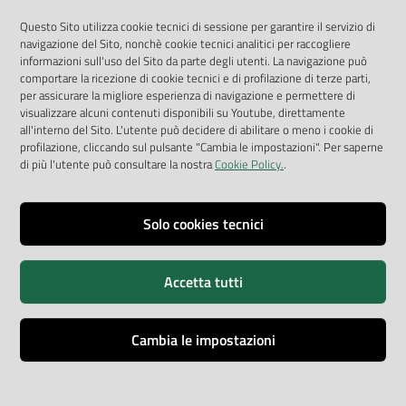
App Arpav
Questo Sito utilizza cookie tecnici di sessione per garantire il servizio di
navigazione del Sito, nonchè cookie tecnici analitici per raccogliere
Rapporti regionali annuali
informazioni sull'uso del Sito da parte degli utenti. La navigazione può
comportare la ricezione di cookie tecnici e di profilazione di terze parti,
Le Infografiche
per assicurare la migliore esperienza di navigazione e permettere di
visualizzare alcuni contenuti disponibili su Youtube, direttamente
Dispenser dati
all'interno del Sito. L'utente può decidere di abilitare o meno i cookie di
profilazione, cliccando sul pulsante "Cambia le impostazioni". Per saperne
Vai alla pagina
di più l'utente può consultare la nostra
Cookie Policy.
.
Dichiarazione accessibilità
Impostazioni cookie
Solo cookies tecnici
Privacy
Accetta tutti
Note legali
Accessibilità
Cambia le impostazioni
Credits
Copyright © ARPA Veneto - P.IVA 03382700288