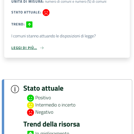
UNITÀ DI MISURA
:
numero di comuni e numero (%) di comuni
DATI
STATO ATTUALE
:
AMBIENTALI
TREND
:
I comuni stanno attuando le disposizioni di legge?
LEGGI DI PIÙ…
Seguici
su
Stato attuale
Positivo
Intermedio o incerto
Negativo
Trend della risorsa
In miglioramento