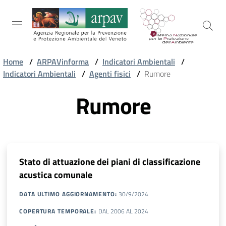
Salta al contenuto
Salta alla navigazione
Salta al footer
Home
/
ARPAVinforma
/
Indicatori Ambientali
/
Indicatori Ambientali
/
Agenti fisici
/
Rumore
ARPAV
Rumore
TEMI
AMBIENTALI
Stato di attuazione dei piani di classificazione
TERRITORIO
acustica comunale
DATA ULTIMO AGGIORNAMENTO
:
30/9/2024
SERVIZI
COPERTURA TEMPORALE
:
DAL
2006
AL
2024