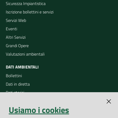
Sicurezza Impiantistica
Iscrizione bollettini e servizi
Servizi Web
Eventi
Altri Servizi
Grandi Opere
Valutazioni ambientali
DATI AMBIENTALI
Bollettini
Dati in diretta
Dati storici
Indicatori ambientali
Usiamo i cookies
Open Data
Geoportale