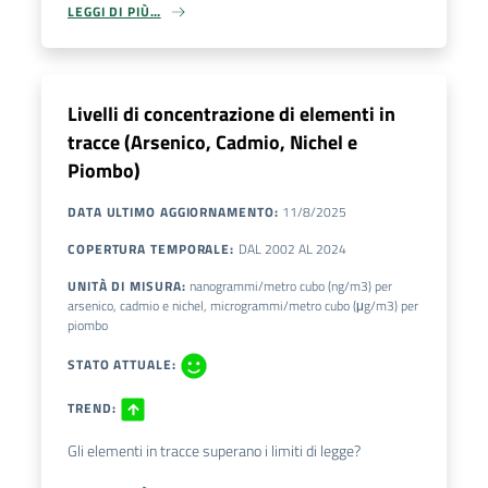
LEGGI DI PIÙ…
Livelli di concentrazione di elementi in
tracce (Arsenico, Cadmio, Nichel e
Piombo)
DATA ULTIMO AGGIORNAMENTO
:
11/8/2025
COPERTURA TEMPORALE
:
DAL
2002
AL
2024
UNITÀ DI MISURA
:
nanogrammi/metro cubo (ng/m3) per
arsenico, cadmio e nichel, microgrammi/metro cubo (μg/m3) per
piombo
STATO ATTUALE
:
TREND
:
Gli elementi in tracce superano i limiti di legge?