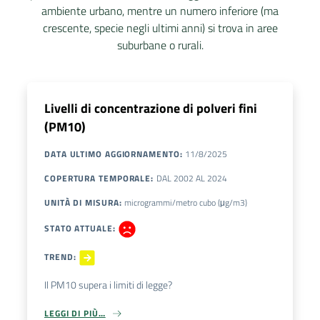
ambiente urbano, mentre un numero inferiore (ma
crescente, specie negli ultimi anni) si trova in aree
suburbane o rurali.
Livelli di concentrazione di polveri fini
(PM10)
DATA ULTIMO AGGIORNAMENTO
:
11/8/2025
COPERTURA TEMPORALE
:
DAL
2002
AL
2024
UNITÀ DI MISURA
:
microgrammi/metro cubo (μg/m3)
STATO ATTUALE
:
TREND
:
Il PM10 supera i limiti di legge?
LEGGI DI PIÙ…