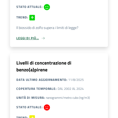
STATO ATTUALE
:
TREND
:
Il biossido di zolfo supera i limiti di legge?
LEGGI DI PIÙ…
Livelli di concentrazione di
benzo(a)pirene
DATA ULTIMO AGGIORNAMENTO
:
11/8/2025
COPERTURA TEMPORALE
:
DAL
2002
AL
2024
UNITÀ DI MISURA
:
nanogrammi/metro cubo (ng/m3)
STATO ATTUALE
:
TREND
: