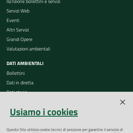
Iscrizione bollettini e servizi
Servizi Web
Eventi
Altri Servizi
Grandi Opere
Valutazioni ambientali
DATI AMBIENTALI
Bollettini
Dati in diretta
Dati storici
Indicatori ambientali
Usiamo i cookies
Open Data
Geoportale
App Arpav
Questo Sito utilizza cookie tecnici di sessione per garantire il servizio di