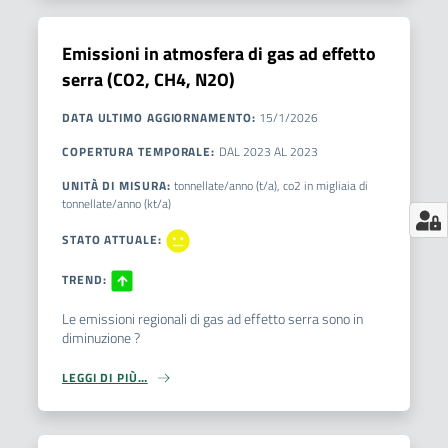
Emissioni in atmosfera di gas ad effetto
serra (CO2, CH4, N2O)
DATA ULTIMO AGGIORNAMENTO
:
15/1/2026
COPERTURA TEMPORALE
:
DAL
2023
AL
2023
UNITÀ DI MISURA
:
tonnellate/anno (t/a), co2 in migliaia di
tonnellate/anno (kt/a)
STATO ATTUALE
:
TREND
:
Le emissioni regionali di gas ad effetto serra sono in
diminuzione ?
LEGGI DI PIÙ…