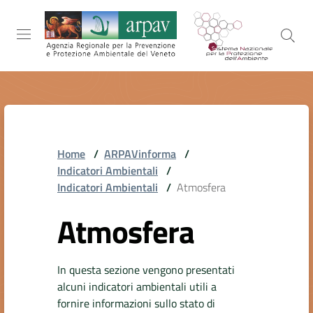
Salta al contenuto
Salta alla navigazione
Salta al footer
ARPAV
Home
/
ARPAVinforma
/
TEMI
Indicatori Ambientali
/
AMBIENTALI
Indicatori Ambientali
/
Atmosfera
Atmosfera
TERRITORIO
In questa sezione vengono presentati
alcuni indicatori ambientali utili a
SERVIZI
fornire informazioni sullo stato di