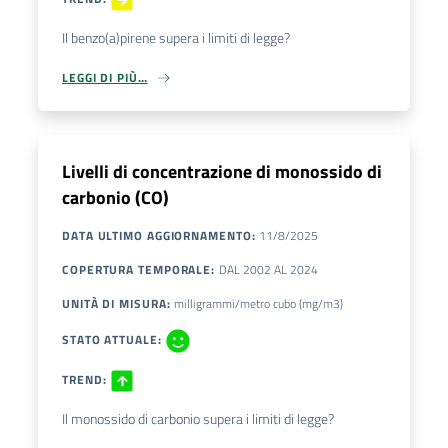
Il benzo(a)pirene supera i limiti di legge?
LEGGI DI PIÙ…
Livelli di concentrazione di monossido di
carbonio (CO)
DATA ULTIMO AGGIORNAMENTO
:
11/8/2025
COPERTURA TEMPORALE
:
DAL
2002
AL
2024
UNITÀ DI MISURA
:
milligrammi/metro cubo (mg/m3)
STATO ATTUALE
:
TREND
:
Il monossido di carbonio supera i limiti di legge?