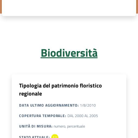
DATI
AMBIENTALI
Biodiversità
Seguici
su
Tipologia del patrimonio floristico
regionale
DATA ULTIMO AGGIORNAMENTO
:
1/8/2010
COPERTURA TEMPORALE
:
DAL
2000
AL
2005
UNITÀ DI MISURA
:
numero, percentuale
STATO ATTUALE
: