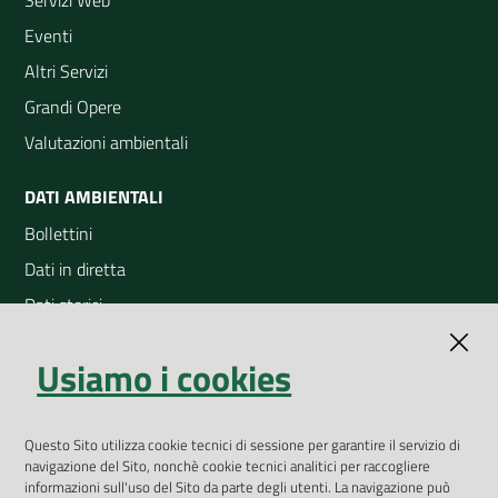
Servizi Web
Eventi
Altri Servizi
Grandi Opere
Valutazioni ambientali
DATI AMBIENTALI
Bollettini
Dati in diretta
Dati storici
Indicatori ambientali
Usiamo i cookies
Open Data
Geoportale
App Arpav
Questo Sito utilizza cookie tecnici di sessione per garantire il servizio di
navigazione del Sito, nonchè cookie tecnici analitici per raccogliere
Rapporti regionali annuali
informazioni sull'uso del Sito da parte degli utenti. La navigazione può