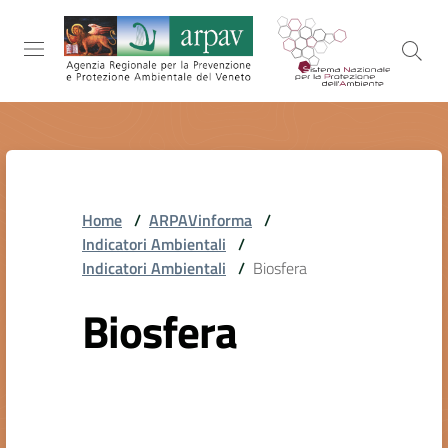
Salta al contenuto
Salta alla navigazione
Salta al footer
ARPAV
Home
/
ARPAVinforma
/
TEMI
Indicatori Ambientali
/
AMBIENTALI
Indicatori Ambientali
/
Biosfera
Biosfera
TERRITORIO
SERVIZI