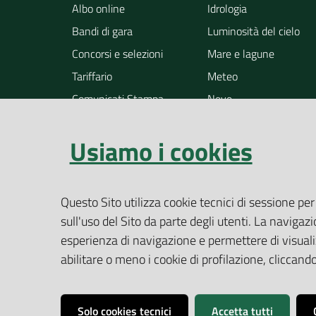
Albo online
Idrologia
Bandi di gara
Luminosità del cielo
Concorsi e selezioni
Mare e lagune
Tariffario
Meteo
Comunicati Stampa
Neve
Notizie
Osservazione della ter
Usiamo i cookies
Pollini
Radioattività
Rifiuti
Questo Sito utilizza cookie tecnici di sessione per
Rumore
sull'uso del Sito da parte degli utenti. La navigazi
Siti contaminati
esperienza di navigazione e permettere di visualiz
Suolo
abilitare o meno i cookie di profilazione, cliccan
Altri temi
Solo cookies tecnici
Accetta tutti