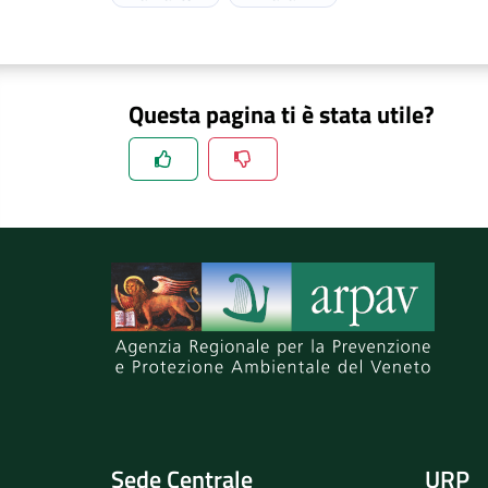
Questa pagina ti è stata utile?
Spiegaci perchè, e aiutaci a migliorare il se
Invia il tuo commento
Sede Centrale
URP