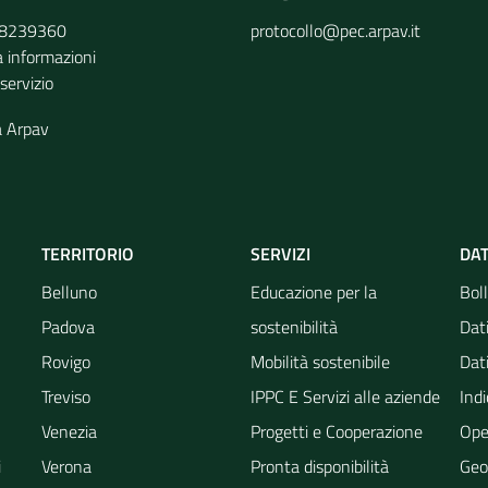
9 8239360
protocollo@pec.arpav.it
a informazioni
 servizio
a Arpav
TERRITORIO
SERVIZI
DAT
Belluno
Educazione per la
Boll
Padova
sostenibilità
Dati
Rovigo
Mobilità sostenibile
Dati
Treviso
IPPC E Servizi alle aziende
Indi
Venezia
Progetti e Cooperazione
Ope
i
Verona
Pronta disponibilità
Geo