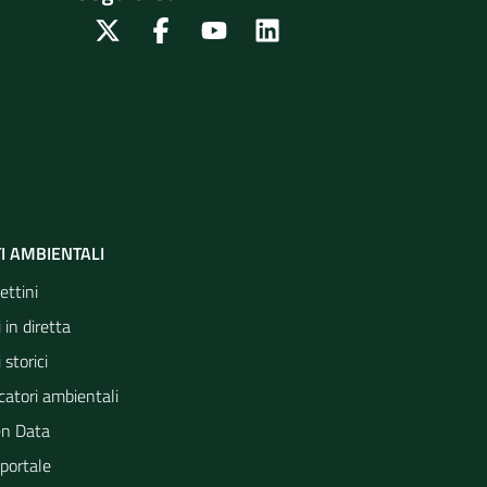
Twitter
Facebook
Youtube
Linkedin
I AMBIENTALI
ettini
 in diretta
 storici
catori ambientali
n Data
portale