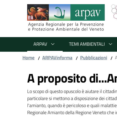
Salta al contenuto
Salta alla navigazione
Salta al footer
ARPAV
TEMI AMBIENTALI
Home
ARPAVinforma
Pubblicazioni
A
/
/
/
Vai al contenuto
A proposito di...
Lo scopo di questo opuscolo è aiutare il cittad
particolare si mettono a disposizione dei cittad
l'amianto, quando è pericoloso e quali malattie
Regionale Amianto della Regione Veneto che indi