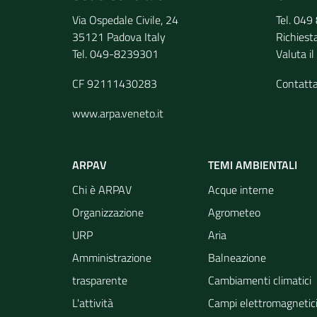
Via Ospedale Civile, 24
Tel. 04
35121 Padova Italy
Richiest
Tel. 049-8239301
Valuta il
CF 92111430283
Contatt
www.arpa.veneto.it
ARPAV
TEMI AMBIENTALI
Chi è ARPAV
Acque interne
Organizzazione
Agrometeo
URP
Aria
Amministrazione
Balneazione
trasparente
Cambiamenti climatici
L'attività
Campi elettromagnetic