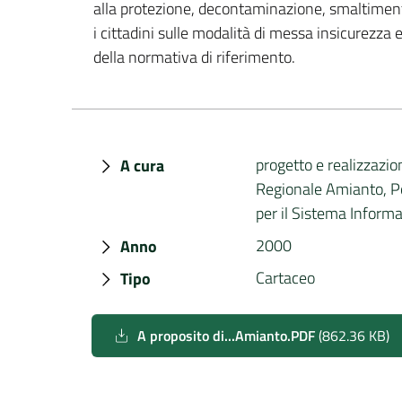
alla protezione, decontaminazione, smaltimento
i cittadini sulle modalità di messa insicurezza 
della normativa di riferimento.
progetto e realizzazio
A cura
Regionale Amianto, Pol
per il Sistema Inform
2000
Anno
Cartaceo
Tipo
A proposito di...Amianto.PDF
(
862.36 KB
)