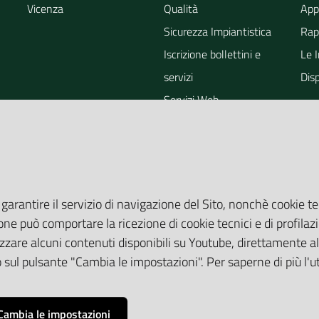
Vicenza
Qualità
App
Sicurezza Impiantistica
Rapp
Iscrizione bollettini e
Le 
servizi
Dis
Servizi Web
ra
Eventi
Altri Servizi
Grandi Opere
Valutazioni ambientali
 garantire il servizio di navigazione del Sito, nonchè cookie te
one può comportare la ricezione di cookie tecnici e di profilazi
zare alcuni contenuti disponibili su Youtube, direttamente all
do sul pulsante "Cambia le impostazioni". Per saperne di più l'
Cambia le impostazioni