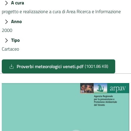
A cura
progetto e realizzazione a cura di Area Ricerca e Informazione
DATI
AMBIENTALI
Anno
2000
Tipo
Cartaceo
Seguici
su
Proverbi meteorologici veneti.pdf
(
1001.86 KB
)