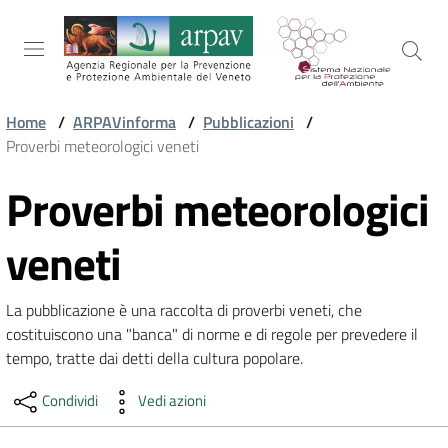
Salta al contenuto
Salta alla navigazione
Salta al footer
Home
/
ARPAVinforma
/
Pubblicazioni
/
Proverbi meteorologici veneti
ARPAV
Proverbi meteorologici
Vai al contenuto
TEMI
veneti
AMBIENTALI
La pubblicazione è una raccolta di proverbi veneti, che 
costituiscono una "banca" di norme e di regole per prevedere il 
TERRITORIO
tempo, tratte dai detti della cultura popolare.
Condividi
Vedi azioni
SERVIZI