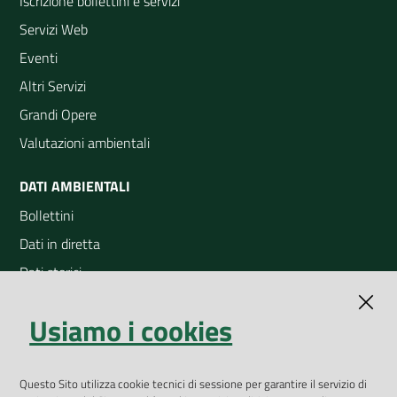
Iscrizione bollettini e servizi
Servizi Web
Eventi
Altri Servizi
Grandi Opere
Valutazioni ambientali
DATI AMBIENTALI
Bollettini
Dati in diretta
Dati storici
Indicatori ambientali
Usiamo i cookies
Open Data
Geoportale
Questo Sito utilizza cookie tecnici di sessione per garantire il servizio di
App Arpav