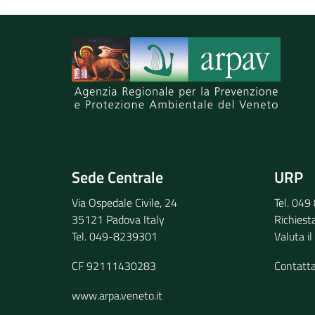
Fo
Spiegaci perchè, e aiutaci a migliorare il se
de
Mu
(T
Pe
Gi
(T
Invia il tuo commento
6
Pianura Orientale
Ar
Ca
Sede Centrale
URP
(P
Via Ospedale Civile, 24
Tel. 04
Sa
35121 Padova Italy
Richiest
Sa
Tel. 049-8239301
Valuta il
Vi
CF 92111430283
Contatt
7
Pianura Sud-orientale
Ad
Ro
www.arpa.veneto.it