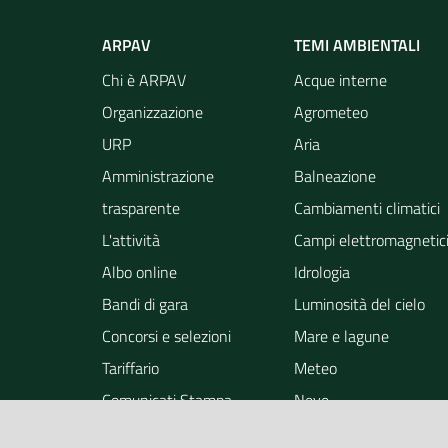
8
Delta Po
Ar
(R
ARPAV
TEMI AMBIENTALI
9
Medio Polesine
Ar
Chi è ARPAV
Acque interne
(R
Organizzazione
Agrometeo
(R
URP
Aria
(P
Amministrazione
Balneazione
10
Bassa Padovana
Ag
trasparente
Cambiamenti climatici
Ca
L'attività
Campi elettromagnetic
(P
Albo online
Idrologia
Sa
Bandi di gara
Luminosità del cielo
11
Montagnana-medio Adige
As
Concorsi e selezioni
Mare e lagune
Sc
Lu
Tariffario
Meteo
(V
Comunicati Stampa
Neve
(V
Notizie
Osservazione della ter
Vi