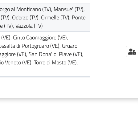
Gorgo al Monticano (TV), Mansue' (TV),
(TV), Oderzo (TV), Ormelle (TV), Ponte
e (TV), Vazzola (TV)
a (VE), Cinto Caomaggiore (VE),
Fossalta di Portogruaro (VE), Gruaro
aggiore (VE), San Dona' di Piave (VE),
io Veneto (VE), Torre di Mosto (VE),
), Martellago (VE), Meolo (VE),
(VE), Preganziol (TV), Quarto d'Altino
ea (TV), Zenson di Piave (TV), Zero
misano Vicentino (VI), Campo San
di Brenta (PD), Cartigliano (VI),
ittadella (PD), Curtarolo (PD),