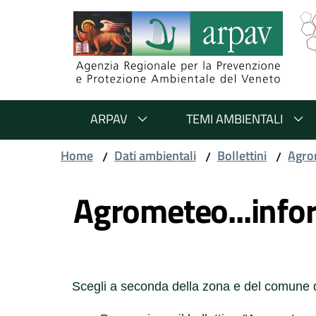
Salta al contenuto
Salta alla navigazione
Salta al footer
ARPAV
TEMI AMBIENTALI
Home
Dati ambientali
Bollettini
Agro
/
/
/
Vai al contenuto
Agrometeo...info
Scegli a seconda della zona e del comune d