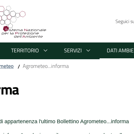
Seguici s
TERRITORIO
SERVIZI
DATI AMBIE
meteo
Agrometeo...informa
/
rma
i appartenenza l'ultimo Bollettino Agrometeo...informa