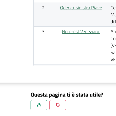
2
Oderzo-sinistra Piave
Ce
Ma
di
3
Nord-est Veneziano
An
Co
(V
Sa
VE
4
Sud Trevigiano
Br
Mo
(V
Br
Questa pagina ti è stata utile?
5
Pianura Nord
Ba
Ma
Ca