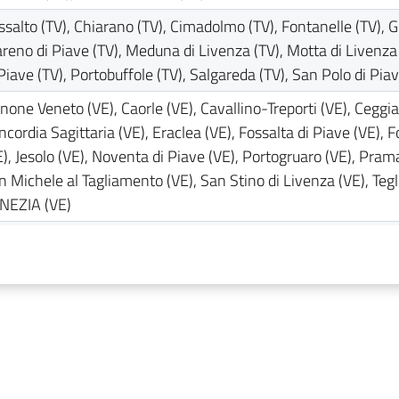
ssalto (TV), Chiarano (TV), Cimadolmo (TV), Fontanelle (TV), 
reno di Piave (TV), Meduna di Livenza (TV), Motta di Livenza 
 Piave (TV), Portobuffole (TV), Salgareda (TV), San Polo di Piav
none Veneto (VE), Caorle (VE), Cavallino-Treporti (VE), Ceggi
ncordia Sagittaria (VE), Eraclea (VE), Fossalta di Piave (VE), 
E), Jesolo (VE), Noventa di Piave (VE), Portogruaro (VE), Pram
n Michele al Tagliamento (VE), San Stino di Livenza (VE), Tegl
NEZIA (VE)
eda di Piave (TV), Casale sul Sile (TV), Casier (TV), Marcon (VE
gliano Veneto (TV), Monastier di Treviso (TV), Musile di Piave 
E), Roncade (TV), San Biagio di Callalta (TV), Scorze' (VE), Sil
anco (TV)
ssano del Grappa (VI), Borgoricco (PD), Bressanvido (VI), Ca
rtino (PD), Campodoro (PD), Camposampiero (PD), Carmignano 
ssola (VI), Castelfranco Veneto (TV), Castello di Godego (TV), C