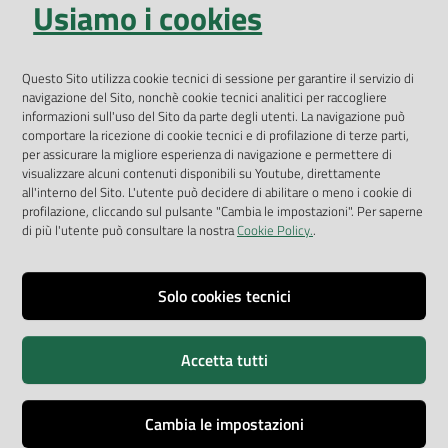
Usiamo i cookies
Open Data
Geoportale
App Arpav
Questo Sito utilizza cookie tecnici di sessione per garantire il servizio di
navigazione del Sito, nonchè cookie tecnici analitici per raccogliere
Rapporti regionali annuali
informazioni sull'uso del Sito da parte degli utenti. La navigazione può
comportare la ricezione di cookie tecnici e di profilazione di terze parti,
Le Infografiche
per assicurare la migliore esperienza di navigazione e permettere di
visualizzare alcuni contenuti disponibili su Youtube, direttamente
Dispenser dati
all'interno del Sito. L'utente può decidere di abilitare o meno i cookie di
profilazione, cliccando sul pulsante "Cambia le impostazioni". Per saperne
Vai alla pagina
di più l'utente può consultare la nostra
Cookie Policy.
.
Dichiarazione accessibilità
Impostazioni cookie
Solo cookies tecnici
Privacy
Accetta tutti
Note legali
Accessibilità
Cambia le impostazioni