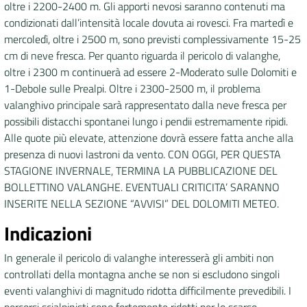
oltre i 2200-2400 m. Gli apporti nevosi saranno contenuti ma
condizionati dall’intensità locale dovuta ai rovesci. Fra martedì e
mercoledì, oltre i 2500 m, sono previsti complessivamente 15-25
cm di neve fresca. Per quanto riguarda il pericolo di valanghe,
oltre i 2300 m continuerà ad essere 2-Moderato sulle Dolomiti e
1-Debole sulle Prealpi. Oltre i 2300-2500 m, il problema
valanghivo principale sarà rappresentato dalla neve fresca per
possibili distacchi spontanei lungo i pendii estremamente ripidi.
Alle quote più elevate, attenzione dovrà essere fatta anche alla
presenza di nuovi lastroni da vento. CON OGGI, PER QUESTA
STAGIONE INVERNALE, TERMINA LA PUBBLICAZIONE DEL
BOLLETTINO VALANGHE. EVENTUALI CRITICITA’ SARANNO
INSERITE NELLA SEZIONE “AVVISI” DEL DOLOMITI METEO.
Indicazioni
In generale il pericolo di valanghe interesserà gli ambiti non
controllati della montagna anche se non si escludono singoli
eventi valanghivi di magnitudo ridotta difficilmente prevedibili. I
percorsi scialpinisti sono fortemente ridotti per lo scarso