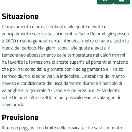
DATI
Situazione
AMBIENTALI
L’innevamento è ormai confinato alle quote elevate e
principalmente solo sui bacini in ombra. Sulle Dolomiti gli spessori
a 2600 m sono generalmente inferiori al metro di neve e sotto la
media del periodo. Nei giorni scorsi, alle quote elevate, il
Seguici
temporaneo abbassamento delle temperature nei valori minimi
su
ha favorito la formazione di croste superficiali portanti al mattino
che poi, nel corso della giornata con il soleggiamento e il rialzo
termico diurno, si sono via via indebolite. L’instabilità del manto
nevoso è condizionata dal riscaldamento diurno e il pericolo di
valanghe è in generale 1-Debole sulle Prealpi e 2- Moderato
sulle Dolomiti oltre i 2300 m per possibili residue valanghe di
neve umida.
Previsione
Il tempo peggiora con limite delle nevicate che sarà confinato