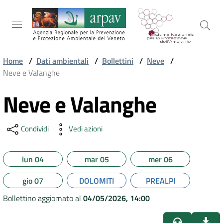
Salta al contenuto
Salta alla navigazione
Salta al footer
Home
/
Dati ambientali
/
Bollettini
/
Neve
/
Neve e Valanghe
ARPAV
Neve e Valanghe
Vai al contenuto
TEMI
Condividi
Vedi azioni
AMBIENTALI
lun 04
mar 05
mer 06
TERRITORIO
gio 07
DOLOMITI
PREALPI
Bollettino aggiornato al
04/05/2026, 14:00
SERVIZI