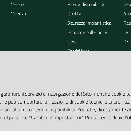
i
Verona
Pronta disponibilità
Geo
Vicenza
Qualità
App
Sicurezza Impiantistica
Rapp
Iscrizione bollettini e
Le 
servizi
Dis
Servizi Web
ra
Eventi
Altri Servizi
Grandi Opere
Valutazioni ambientali
 garantire il servizio di navigazione del Sito, nonchè cookie te
one può comportare la ricezione di cookie tecnici e di profilazi
zare alcuni contenuti disponibili su Youtube, direttamente all
do sul pulsante "Cambia le impostazioni". Per saperne di più l'