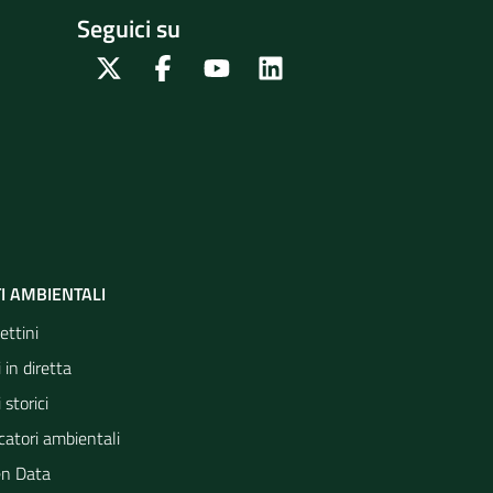
Seguici su
Twitter
Facebook
Youtube
Linkedin
I AMBIENTALI
ettini
 in diretta
 storici
catori ambientali
n Data