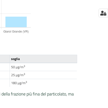
soglia
3
50 µg/m
3
25 µg/m
3
180 µg/m
della frazione più fina del particolato, ma