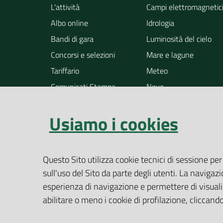
L'attività
Campi elettromagnetic
Albo online
Idrologia
Bandi di gara
Luminosità del cielo
Concorsi e selezioni
Mare e lagune
Tariffario
Meteo
Comunicati Stampa
Neve
Notizie
Osservazione della ter
Usiamo i cookies
Pollini
Radioattività
Rifiuti
Questo Sito utilizza cookie tecnici di sessione per
Rumore
sull'uso del Sito da parte degli utenti. La navigazi
Siti contaminati
esperienza di navigazione e permettere di visualiz
Suolo
abilitare o meno i cookie di profilazione, cliccan
Altri temi