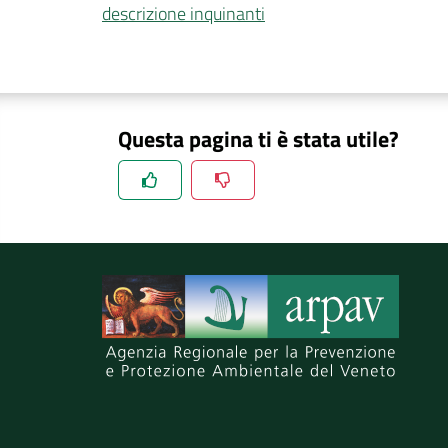
descrizione inquinanti
Questa pagina ti è stata utile?
Spiegaci perchè, e aiutaci a migliorare il se
Invia il tuo commento