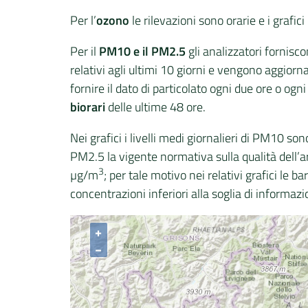
Per l’
ozono
le rilevazioni sono orarie e i grafi
Per il
PM10 e il PM2.5
gli analizzatori fornis
relativi agli ultimi 10 giorni e vengono aggior
fornire il dato di particolato ogni due ore o ogn
biorari
delle ultime 48 ore.
Nei grafici i livelli medi giornalieri di PM10 son
PM2.5 la vigente normativa sulla qualità dell’a
3
µg/m
; per tale motivo nei relativi grafici le 
concentrazioni inferiori alla soglia di informa
+
−