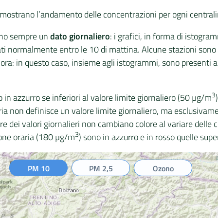
ci mostrano l’andamento delle concentrazioni per ogni centrali
cono sempre un
dato giornaliero
: i grafici, in forma di istogra
nati normalmente entro le 10 di mattina. Alcune stazioni sono 
i ora: in questo caso, insieme agli istogrammi, sono presenti a
3
o in azzurro se inferiori al valore limite giornaliero (50 µg/m
ria non definisce un valore limite giornaliero, ma esclusivam
barre dei valori giornalieri non cambiano colore al variare dell
3
zione oraria (180 µg/m
) sono in azzurro e in rosso quelle super
PM 10
PM 2,5
Ozono