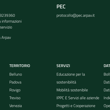
PEC
9 8239360
protocollo@pec.arpav.it
a informazioni
 servizio
a Arpav
TERRITORIO
SERVIZI
DAT
Belluno
Educazione per la
Boll
Padova
sostenibilità
Dati
Rovigo
Mobilità sostenibile
Dati
Treviso
IPPC E Servizi alle aziende
Indi
Venezia
Progetti e Cooperazione
Ope