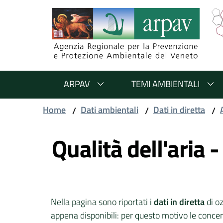
Salta al contenuto
Salta alla navigazione
Salta al footer
ARPAV
TEMI AMBIENTALI
Home
Dati ambientali
Dati in diretta
/
/
/
Vai al contenuto
Qualità dell'aria -
Nella pagina sono riportati i
dati in diretta
di oz
appena disponibili: per questo motivo le concent