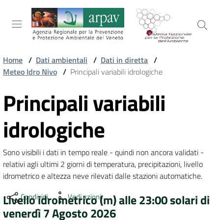
Salta al contenuto
Salta alla navigazione
Salta al footer
Home
/
Dati ambientali
/
Dati in diretta
/
Meteo Idro Nivo
/
Principali variabili idrologiche
ARPAV
Principali variabili
Vai al contenuto
TEMI
idrologiche
AMBIENTALI
Sono visibili i dati in tempo reale - quindi non ancora validati - 
relativi agli ultimi 2 giorni di temperatura, precipitazioni, livello 
TERRITORIO
idrometrico e altezza neve rilevati dalle stazioni automatiche.
Livello idrometrico (m) alle 23:00 solari di
Condividi
Vedi azioni
SERVIZI
venerdì 7 Agosto 2026