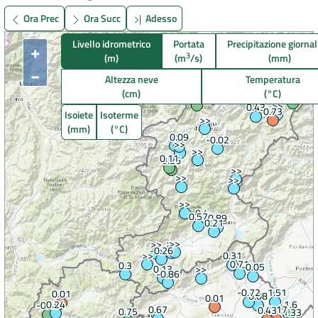
Ora Prec
Ora Succ
Adesso
DATI
Livello idrometrico
Portata
Precipitazione giornal
AMBIENTALI
+
3
(m)
(m
/s)
(mm)
−
Altezza neve
Temperatura
(cm)
(°C)
Isoiete
Isoterme
Seguici
(mm)
(°C)
su