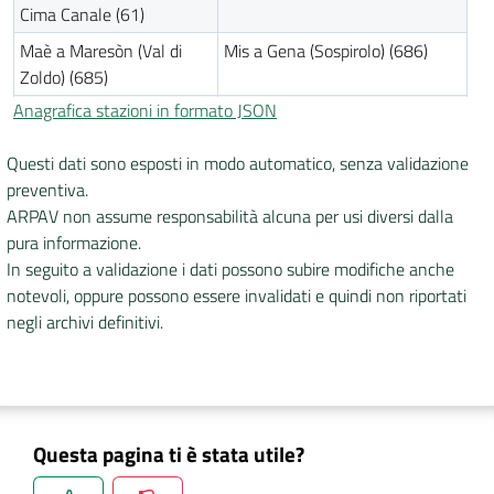
Cima Canale (61)
Maè a Maresòn (Val di
Mis a Gena (Sospirolo) (686)
Zoldo) (685)
Anagrafica stazioni in formato JSON
Padola a Santo Stefano
Piave a Belluno Ponte Vittoria
(62)
(271)
Questi dati sono esposti in modo automatico, senza validazione
Piave a Busche (628)
Piave a Davestra (652)
preventiva.
Piave a Longarone (651)
Piave a Ponte della Lasta (406)
ARPAV non assume responsabilità alcuna per usi diversi dalla
pura informazione.
Piave a Quero (661)
Sonna a Feltre (66)
In seguito a validazione i dati possono subire modifiche anche
Stizzon a Seren del
Turriga a Visome (Belluno) (687)
notevoli, oppure possono essere invalidati e quindi non riportati
Grappa (650)
negli archivi definitivi.
Stazioni nella provincia di Padova
Adige a Boara Pisani (284)
Bacchiglione a Bovolenta (287)
Bacchiglione a Padova
Bacchiglione a Ponte San
Voltabarozzo (334)
Nicolo' (595)
Questa pagina ti è stata utile?
Bisatto a Vo' Vecchio
Brenta a Limena (302)