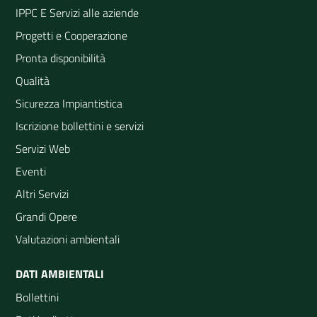
Illasi a Badia Calavena
Lago di Garda a Peschiera
IPPC E Servizi alle aziende
(BIM Adige) (606)
Navigarda (312)
Progetti e Cooperazione
Squaranto a Pigozzo (571)
Pronta disponibilità
Qualità
Sicurezza Impiantistica
Iscrizione bollettini e servizi
Servizi Web
Eventi
Altri Servizi
Grandi Opere
Valutazioni ambientali
DATI AMBIENTALI
Bollettini