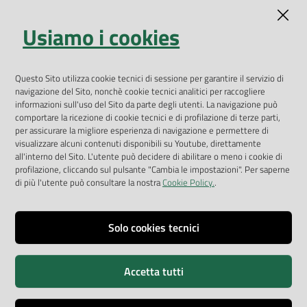
Indicatori ambientali
Usiamo i cookies
Open Data
Geoportale
App Arpav
Questo Sito utilizza cookie tecnici di sessione per garantire il servizio di
navigazione del Sito, nonchè cookie tecnici analitici per raccogliere
Rapporti regionali annuali
informazioni sull'uso del Sito da parte degli utenti. La navigazione può
comportare la ricezione di cookie tecnici e di profilazione di terze parti,
Le Infografiche
per assicurare la migliore esperienza di navigazione e permettere di
visualizzare alcuni contenuti disponibili su Youtube, direttamente
Dispenser dati
all'interno del Sito. L'utente può decidere di abilitare o meno i cookie di
profilazione, cliccando sul pulsante "Cambia le impostazioni". Per saperne
Vai alla pagina
di più l'utente può consultare la nostra
Cookie Policy.
.
Dichiarazione accessibilità
Impostazioni cookie
Solo cookies tecnici
Privacy
Accetta tutti
Note legali