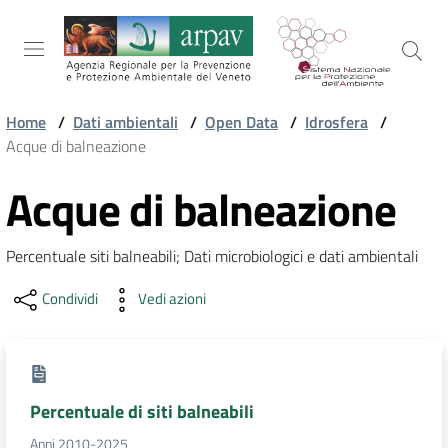
Salta al contenuto
Salta alla navigazione
Salta al footer
Home
/
Dati ambientali
/
Open Data
/
Idrosfera
/
Acque di balneazione
ARPAV
Acque di balneazione
TEMI
Percentuale siti balneabili; Dati microbiologici e dati ambientali
AMBIENTALI
Condividi
Vedi azioni
TERRITORIO
Percentuale di siti balneabili
SERVIZI
Anni 2010-2025