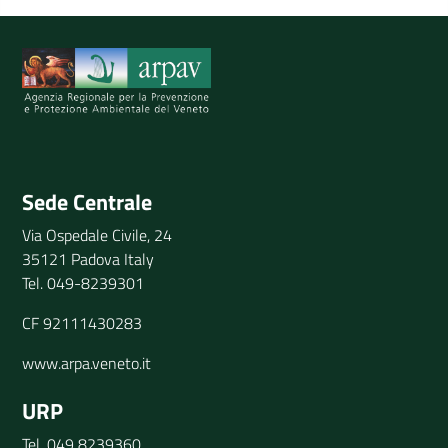
Spiegaci perchè, e aiutaci a migliorare il servizio
Invia il tuo commento
Sede Centrale
Via Ospedale Civile, 24
35121 Padova Italy
Tel. 049-8239301
CF 92111430283
www.arpa.veneto.it
URP
Tel. 049 8239360