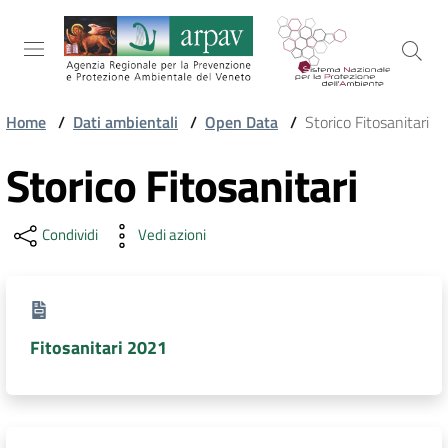
Salta al contenuto
Salta alla navigazione
Salta al footer
Home
/
Dati ambientali
/
Open Data
/
Storico Fitosanitari
ARPAV
Storico Fitosanitari
Condividi
Vedi azioni
TEMI
AMBIENTALI
TERRITORIO
Fitosanitari 2021
SERVIZI