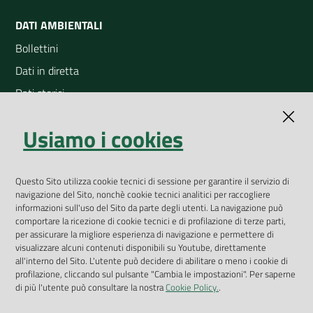
DATI AMBIENTALI
Bollettini
Dati in diretta
Dati storici
Indicatori ambientali
Usiamo i cookies
Open Data
Geoportale
App Arpav
Questo Sito utilizza cookie tecnici di sessione per garantire il servizio di
navigazione del Sito, nonchè cookie tecnici analitici per raccogliere
Rapporti regionali annuali
informazioni sull'uso del Sito da parte degli utenti. La navigazione può
comportare la ricezione di cookie tecnici e di profilazione di terze parti,
Le Infografiche
per assicurare la migliore esperienza di navigazione e permettere di
visualizzare alcuni contenuti disponibili su Youtube, direttamente
Dispenser dati
all'interno del Sito. L'utente può decidere di abilitare o meno i cookie di
profilazione, cliccando sul pulsante "Cambia le impostazioni". Per saperne
Vai alla pagina
di più l'utente può consultare la nostra
Cookie Policy.
.
Dichiarazione accessibilità