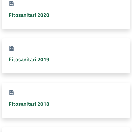
DATI
Fitosanitari 2020
AMBIENTALI
Seguici
Fitosanitari 2019
su
Fitosanitari 2018