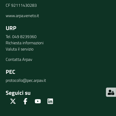
CF 92111430283
www.arpa.veneto.it
URP
Tel. 049 8239360
Richiesta informazioni
Valuta il servizio
Contatta Arpav
PEC
protocollo@pec.arpav.it
Seguici su
Twitter
Facebook
Youtube
Linkedin