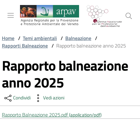
Salta al contenuto
Salta alla navigazione
Salta al footer
Home
/
Temi ambientali
/
Balneazione
/
Rapporti Balneazione
/
Rapporto balneazione anno 2025
ARPAV
Rapporto balneazione
Vai al contenuto
TEMI
anno 2025
AMBIENTALI
Condividi
Vedi azioni
TERRITORIO
Rapporto Balneazione 2025.pdf
(
application/pdf
)
SERVIZI