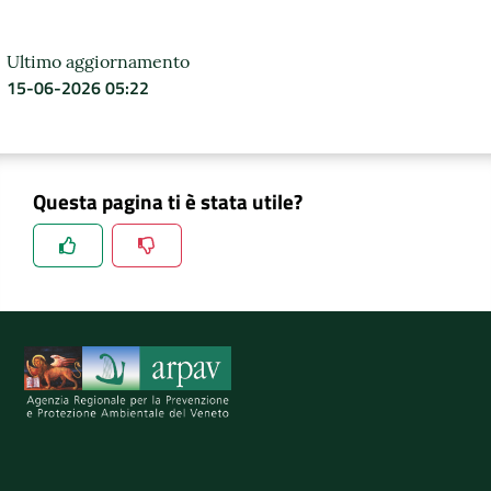
DATI
Ultimo aggiornamento
AMBIENTALI
15-06-2026 05:22
Seguici
Questa pagina ti è stata utile?
su
Spiegaci perchè, e aiutaci a migliorare il servizio
Invia il tuo commento