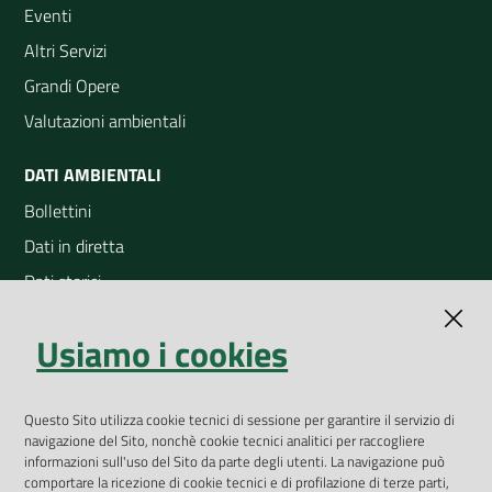
Eventi
Altri Servizi
Grandi Opere
Valutazioni ambientali
DATI AMBIENTALI
Bollettini
Dati in diretta
Dati storici
Indicatori ambientali
Usiamo i cookies
Open Data
Geoportale
App Arpav
Questo Sito utilizza cookie tecnici di sessione per garantire il servizio di
navigazione del Sito, nonchè cookie tecnici analitici per raccogliere
Rapporti regionali annuali
informazioni sull'uso del Sito da parte degli utenti. La navigazione può
comportare la ricezione di cookie tecnici e di profilazione di terze parti,