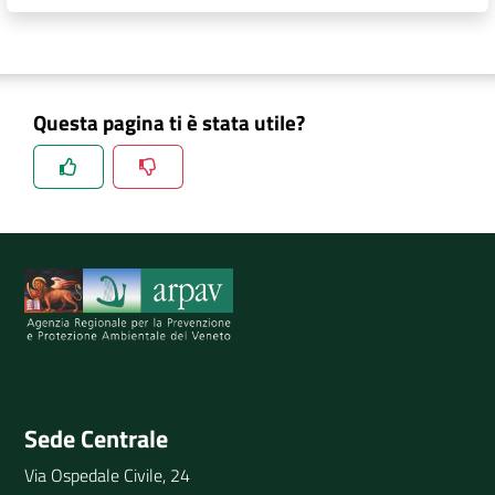
DATI
AMBIENTALI
Questa pagina ti è stata utile?
Seguici
su
Spiegaci perchè, e aiutaci a migliorare il servizio
Invia il tuo commento
Sede Centrale
Via Ospedale Civile, 24