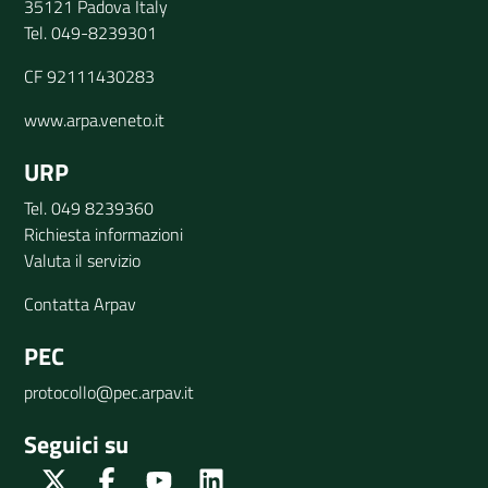
35121 Padova Italy
Tel. 049-8239301
CF 92111430283
www.arpa.veneto.it
URP
Tel. 049 8239360
Richiesta informazioni
Valuta il servizio
Contatta Arpav
PEC
protocollo@pec.arpav.it
Seguici su
Twitter
Facebook
Youtube
Linkedin