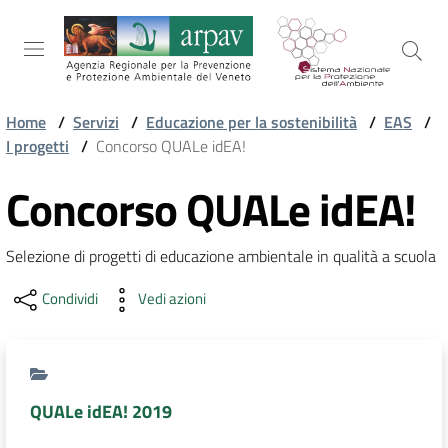
Salta al contenuto
Salta alla navigazione
Salta al footer
Home
/
Servizi
/
Educazione per la sostenibilità
/
EAS
/
I progetti
/
Concorso QUALe idEA!
ARPAV
Concorso QUALe idEA!
TEMI
Selezione di progetti di educazione ambientale in qualità a scuola
AMBIENTALI
Condividi
Vedi azioni
TERRITORIO
QUALe idEA! 2019
SERVIZI