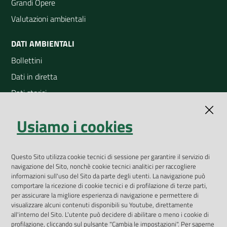
Grandi Opere
Valutazioni ambientali
DATI AMBIENTALI
Bollettini
Dati in diretta
Dati storici
Indicatori ambientali
Usiamo i cookies
Open Data
Geoportale
App Arpav
Questo Sito utilizza cookie tecnici di sessione per garantire il servizio di
navigazione del Sito, nonchè cookie tecnici analitici per raccogliere
Rapporti regionali annuali
informazioni sull'uso del Sito da parte degli utenti. La navigazione può
comportare la ricezione di cookie tecnici e di profilazione di terze parti,
Le Infografiche
per assicurare la migliore esperienza di navigazione e permettere di
visualizzare alcuni contenuti disponibili su Youtube, direttamente
Dispenser dati
all'interno del Sito. L'utente può decidere di abilitare o meno i cookie di
profilazione, cliccando sul pulsante "Cambia le impostazioni". Per saperne