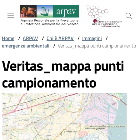
Salta al contenuto
Salta alla navigazione
Salta al footer
Home
/
ARPAV
/
Chi è ARPAV
/
Immagini
/
emergenze ambientali
/
Veritas_mappa punti campionamento
ARPAV
Veritas_mappa punti
TEMI
campionamento
AMBIENTALI
TERRITORIO
SERVIZI