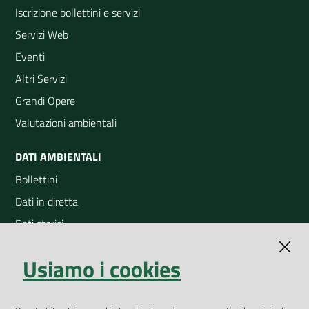
Iscrizione bollettini e servizi
Servizi Web
Eventi
Altri Servizi
Grandi Opere
Valutazioni ambientali
DATI AMBIENTALI
Bollettini
Dati in diretta
Dati storici
Indicatori ambientali
Usiamo i cookies
Open Data
Geoportale