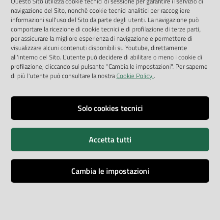
App Arpav
Questo Sito utilizza cookie tecnici di sessione per garantire il servizio di
navigazione del Sito, nonchè cookie tecnici analitici per raccogliere
Rapporti regionali annuali
informazioni sull'uso del Sito da parte degli utenti. La navigazione può
comportare la ricezione di cookie tecnici e di profilazione di terze parti,
Le Infografiche
per assicurare la migliore esperienza di navigazione e permettere di
visualizzare alcuni contenuti disponibili su Youtube, direttamente
Dispenser dati
all'interno del Sito. L'utente può decidere di abilitare o meno i cookie di
profilazione, cliccando sul pulsante "Cambia le impostazioni". Per saperne
Vai alla pagina
di più l'utente può consultare la nostra
Cookie Policy.
.
Dichiarazione accessibilità
Impostazioni cookie
Solo cookies tecnici
Privacy
Accetta tutti
Note legali
Accessibilità
Cambia le impostazioni
Credits
Copyright © ARPA Veneto - P.IVA 03382700288