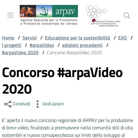
Salta al contenuto
Salta alla navigazione
Salta al footer
Home
/
Servizi
/
Educazione per la sostenibilità
/
EAS
/
I progetti
/
#arpaVideo
/
edizioni precedenti
/
ARPAV
#arpaVideo 2020
/
Concorso #arpaVideo 2020
Concorso #arpaVideo
Vai al contenuto
TEMI
AMBIENTALI
2020
TERRITORIO
Condividi
Vedi azioni
E’ aperto il nuovo concorso regionale di ARPAV per la produzione
SERVIZI
di brevi video, finalizzati a promuovere nella comunità stili di vita
sostenibili e nuova consapevolezza sui limiti dello sviluppo al