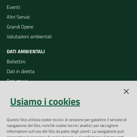
Eventi
Altri Servizi
Grandi Opere
Valutazioni ambientali
DATI AMBIENTALI
Bollettini
Dati in diretta
Dati storici
Indicatori ambientali
Usiamo i cookies
Open Data
Geoportale
App Arpav
Questo Sito utilizza cookie tecnici di sessione per garantire il servizio di
navigazione del Sito, nonchè cookie tecnici analitici per raccogliere
Rapporti regionali annuali
informazioni sull'uso del Sito da parte degli utenti. La navigazione può