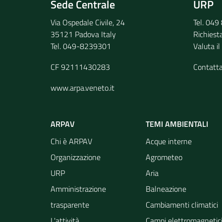
Sede Centrale
URP
Via Ospedale Civile, 24
Tel. 04
35121 Padova Italy
Richiest
Tel. 049-8239301
Valuta il
CF 92111430283
Contatt
www.arpa.veneto.it
ARPAV
TEMI AMBIENTALI
Chi è ARPAV
Acque interne
Organizzazione
Agrometeo
URP
Aria
Amministrazione
Balneazione
trasparente
Cambiamenti climatici
L'attività
Campi elettromagnetic