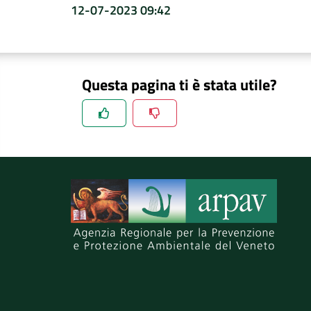
12-07-2023 09:42
Questa pagina ti è stata utile?
Spiegaci perchè, e aiutaci a migliorare il se
Invia il tuo commento