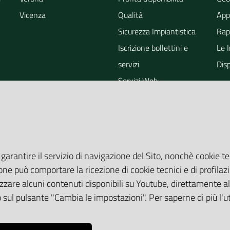
Vicenza
Qualità
App
Sicurezza Impiantistica
Rapp
Iscrizione bollettini e
Le 
servizi
Dis
Servizi Web
ra
Eventi
Altri Servizi
Grandi Opere
Valutazioni ambientali
 garantire il servizio di navigazione del Sito, nonchè cookie te
one può comportare la ricezione di cookie tecnici e di profilazi
zare alcuni contenuti disponibili su Youtube, direttamente all
do sul pulsante "Cambia le impostazioni". Per saperne di più l'