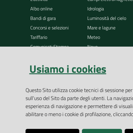
Albo online
Idrologia
Bandi di gara
Luminosità del cielo
Concorsi e selezioni
Mare e lagune
Tariffario
Meteo
Comunicati Stampa
Neve
Notizie
Osservazione della ter
Usiamo i cookies
Pollini
Radioattività
Rifiuti
Questo Sito utilizza cookie tecnici di sessione per
Rumore
sull'uso del Sito da parte degli utenti. La navigazi
Siti contaminati
esperienza di navigazione e permettere di visualiz
Suolo
abilitare o meno i cookie di profilazione, cliccan
Altri temi