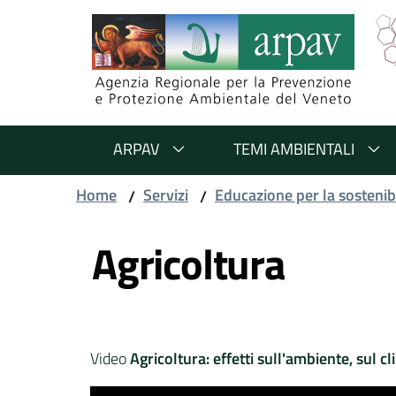
Salta al contenuto
Salta alla navigazione
Salta al footer
ARPAV
TEMI AMBIENTALI
Home
Servizi
Educazione per la sostenibi
/
/
Vai al contenuto
Agricoltura
Video
Agricoltura: effetti sull'ambiente, sul cl