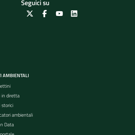
Seguici su
Twitter
Facebook
Youtube
Linkedin
I AMBIENTALI
ettini
 in diretta
 storici
catori ambientali
n Data
portale