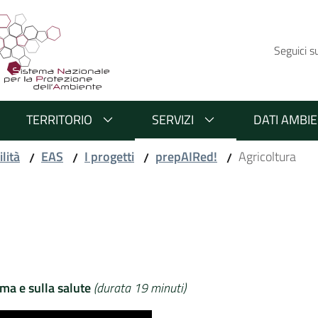
Seguici s
TERRITORIO
SERVIZI
DATI AMBIE
lità
EAS
I progetti
prepAIRed!
Agricoltura
/
/
/
/
ima e sulla salute
(durata 19 minuti)