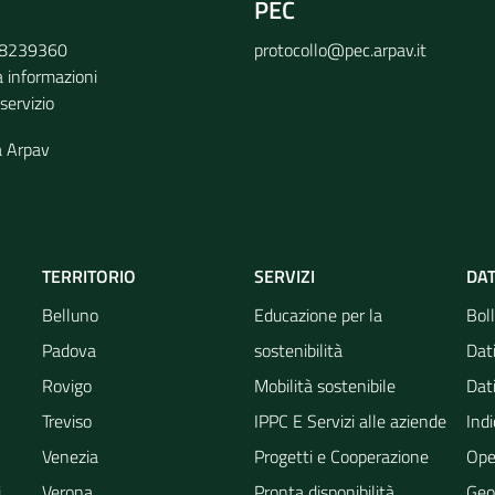
PEC
9 8239360
protocollo@pec.arpav.it
a informazioni
 servizio
a Arpav
TERRITORIO
SERVIZI
DAT
Belluno
Educazione per la
Boll
Padova
sostenibilità
Dati
Rovigo
Mobilità sostenibile
Dati
Treviso
IPPC E Servizi alle aziende
Indi
Venezia
Progetti e Cooperazione
Ope
i
Verona
Pronta disponibilità
Geo