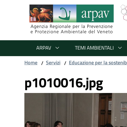
Salta al contenuto
Salta alla navigazione
Salta al footer
ARPAV
TEMI AMBIENTALI
Home
Servizi
Educazione per la sostenibi
/
/
p1010016.jpg