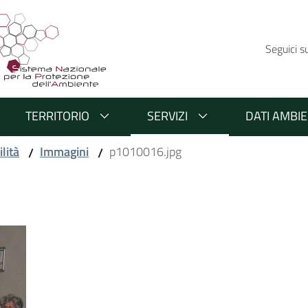
Seguici s
TERRITORIO
SERVIZI
DATI AMBIE
lità
Immagini
p1010016.jpg
/
/