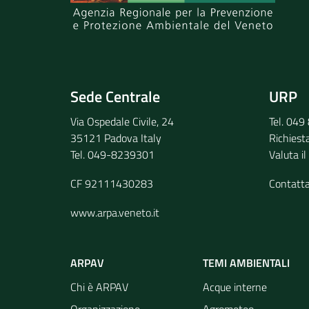
Invia il tuo commento
Sede Centrale
URP
Via Ospedale Civile, 24
Tel. 04
35121 Padova Italy
Richiest
Tel. 049-8239301
Valuta il
CF 92111430283
Contatt
www.arpa.veneto.it
ARPAV
TEMI AMBIENTALI
Chi è ARPAV
Acque interne