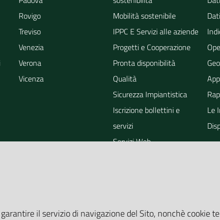
Padova
sostenibilità
Dati
Rovigo
Mobilità sostenibile
Dati
Treviso
IPPC E Servizi alle aziende
Indi
Venezia
Progetti e Cooperazione
Ope
i
Verona
Pronta disponibilità
Geo
Vicenza
Qualità
App
Sicurezza Impiantistica
Rapp
Iscrizione bollettini e
Le 
servizi
Dis
Servizi Web
ra
Eventi
Altri Servizi
Grandi Opere
Valutazioni ambientali
 garantire il servizio di navigazione del Sito, nonchè cookie te