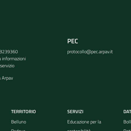
PEC
9 8239360
protocollo@pec.arpav.it
a informazioni
 servizio
a Arpav
TERRITORIO
SERVIZI
DAT
Belluno
Educazione per la
Boll