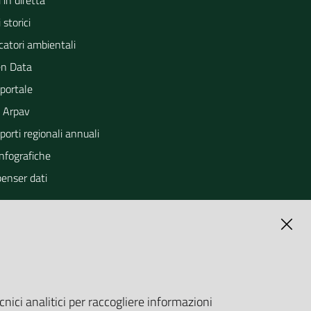
 in diretta
 storici
catori ambientali
n Data
portale
 Arpav
orti regionali annuali
Infografiche
penser dati
cnici analitici per raccogliere informazioni