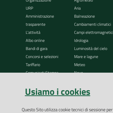
Organizzazione
Agrometeo
URP
Aria
Amministrazione
Balneazione
trasparente
Cambiamenti climatici
L'attività
Campi elettromagnetic
Albo online
Idrologia
Bandi di gara
Luminosità del cielo
Concorsi e selezioni
Mare e lagune
Tariffario
Meteo
Comunicati Stampa
Neve
Notizie
Osservazione della ter
Usiamo i cookies
Pollini
Radioattività
Rifiuti
Questo Sito utilizza cookie tecnici di sessione per