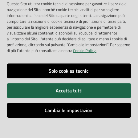
App Arpav
Questo Sito utilizza cookie tecnici di sessione per garantire il servizio di
navigazione del Sito, nonchè cookie tecnici analitici per raccogliere
Rapporti regionali annuali
informazioni sull'uso del Sito da parte degli utenti. La navigazione può
comportare la ricezione di cookie tecnici e di profilazione di terze parti,
Le Infografiche
per assicurare la migliore esperienza di navigazione e permettere di
visualizzare alcuni contenuti disponibili su Youtube, direttamente
Dispenser dati
all'interno del Sito. L'utente può decidere di abilitare o meno i cookie di
profilazione, cliccando sul pulsante "Cambia le impostazioni". Per saperne
Vai alla pagina
di più l'utente può consultare la nostra
Cookie Policy.
.
Dichiarazione accessibilità
Impostazioni cookie
Solo cookies tecnici
Privacy
Accetta tutti
Note legali
Accessibilità
Cambia le impostazioni
Credits
Copyright © ARPA Veneto - P.IVA 03382700288