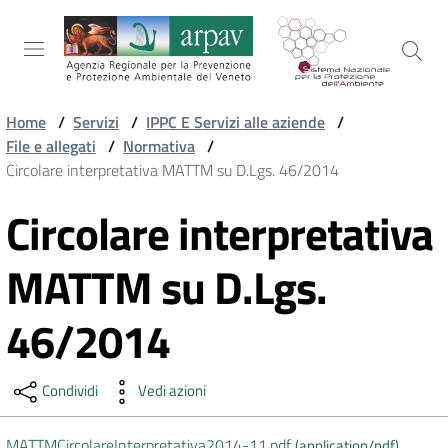
Salta al contenuto
Salta alla navigazione
Salta al footer
Home
/
Servizi
/
IPPC E Servizi alle aziende
/
File e allegati
/
Normativa
/
ARPAV
Circolare interpretativa MATTM su D.Lgs. 46/2014
Circolare interpretativa
Vai al contenuto
TEMI
AMBIENTALI
MATTM su D.Lgs.
46/2014
TERRITORIO
Condividi
Vedi azioni
SERVIZI
MATTMCircolareInterpretativa2014-11.pdf
(
application/pdf
)