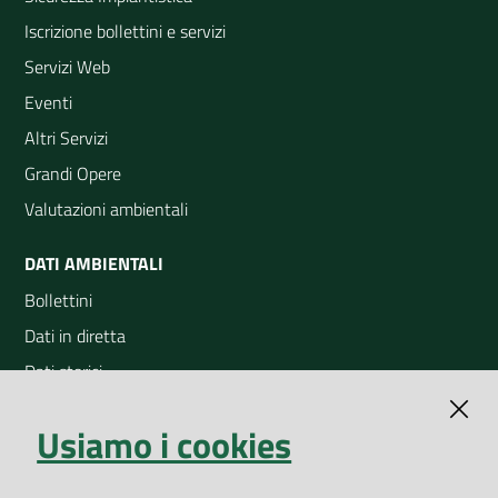
Iscrizione bollettini e servizi
Servizi Web
Eventi
Altri Servizi
Grandi Opere
Valutazioni ambientali
DATI AMBIENTALI
Bollettini
Dati in diretta
Dati storici
Indicatori ambientali
Usiamo i cookies
Open Data
Geoportale