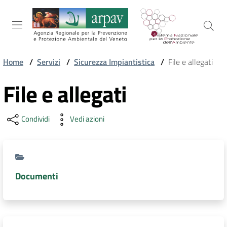
Salta al contenuto
Salta alla navigazione
Salta al footer
Home
/
Servizi
/
Sicurezza Impiantistica
/
File e allegati
ARPAV
File e allegati
Condividi
Vedi azioni
TEMI
AMBIENTALI
TERRITORIO
Documenti
SERVIZI