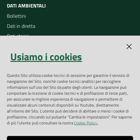
DATI AMBIENTALI
Bollettini
Dati in diretta
Dati storici
Indicatori ambientali
Usiamo i cookies
Open Data
Geoportale
Questo Sito utilizza cookie tecnici di sessione per garantire il servizio di
App Arpav
navigazione del Sito, nonchè cookie tecnici analitici per raccogliere
Rapporti regionali annuali
informazioni sull'uso del Sito da parte degli utenti. La navigazione può
comportare la ricezione di cookie tecnici e di profilazione di terze parti,
Le Infografiche
per assicurare la migliore esperienza di navigazione e permettere di
visualizzare alcuni contenuti disponibili su Youtube, direttamente
Dispenser dati
all'interno del Sito. L'utente può decidere di abilitare o meno i cookie di
profilazione, cliccando sul pulsante "Cambia le impostazioni". Per saperne
Vai alla pagina
di più l'utente può consultare la nostra
Cookie Policy.
.
Dichiarazione accessibilità