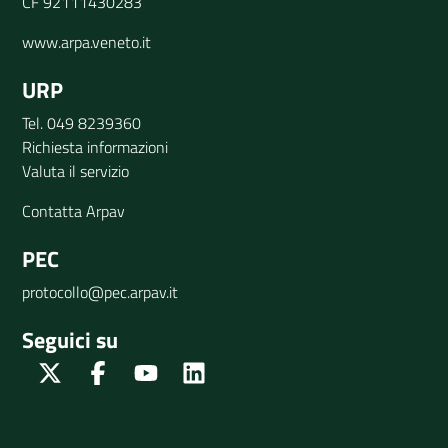
CF 92111430283
www.arpa.veneto.it
URP
Tel. 049 8239360
Richiesta informazioni
Valuta il servizio
Contatta Arpav
PEC
protocollo@pec.arpav.it
Seguici su
Twitter
Facebook
Youtube
Linkedin