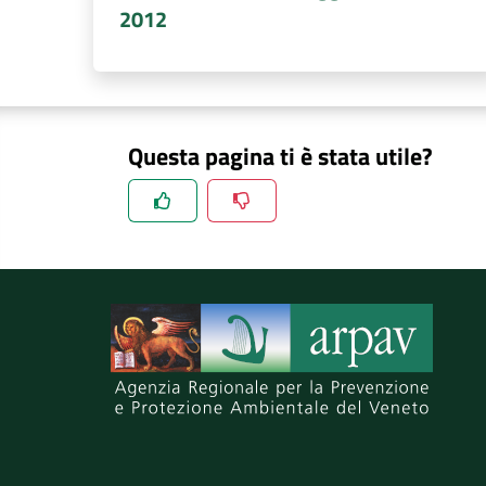
2012
Questa pagina ti è stata utile?
Spiegaci perchè, e aiutaci a migliorare il se
Invia il tuo commento