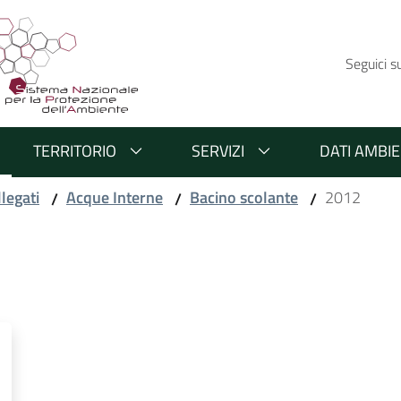
Seguici s
TERRITORIO
SERVIZI
DATI AMBIE
llegati
Acque Interne
Bacino scolante
2012
/
/
/