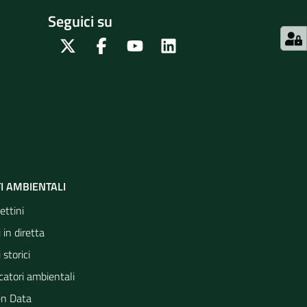
Seguici su
Twitter
Facebook
Youtube
Linkedin
I AMBIENTALI
ettini
 in diretta
 storici
catori ambientali
n Data