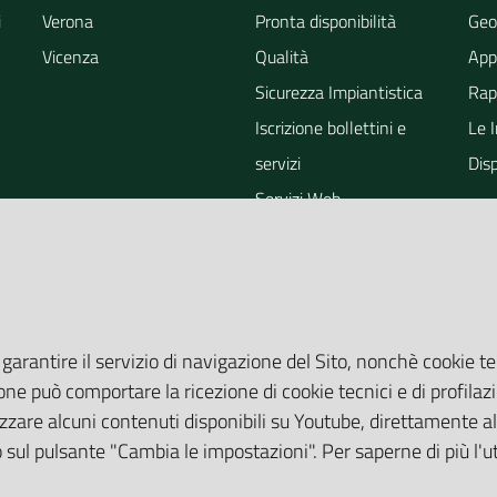
i
Verona
Pronta disponibilità
Geo
Vicenza
Qualità
App
Sicurezza Impiantistica
Rapp
Iscrizione bollettini e
Le 
servizi
Dis
Servizi Web
ra
Eventi
Altri Servizi
Grandi Opere
Valutazioni ambientali
 garantire il servizio di navigazione del Sito, nonchè cookie te
one può comportare la ricezione di cookie tecnici e di profilazi
zare alcuni contenuti disponibili su Youtube, direttamente all
do sul pulsante "Cambia le impostazioni". Per saperne di più l'