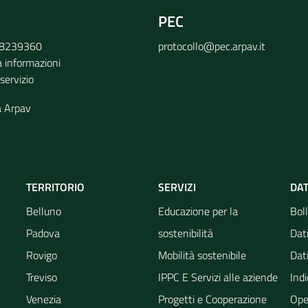
PEC
9 8239360
protocollo@pec.arpav.it
a informazioni
 servizio
a Arpav
TERRITORIO
SERVIZI
DAT
Belluno
Educazione per la
Boll
Padova
sostenibilità
Dati
Rovigo
Mobilità sostenibile
Dati
Treviso
IPPC E Servizi alle aziende
Indi
Venezia
Progetti e Cooperazione
Ope