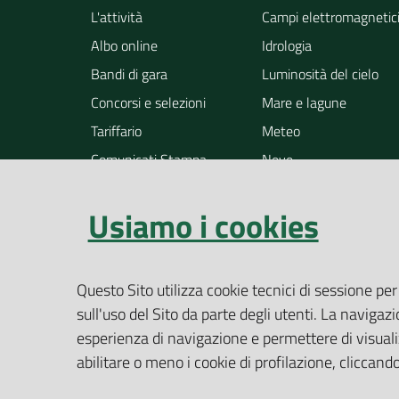
L'attività
Campi elettromagnetic
Albo online
Idrologia
Bandi di gara
Luminosità del cielo
Concorsi e selezioni
Mare e lagune
Tariffario
Meteo
Comunicati Stampa
Neve
Notizie
Osservazione della ter
Usiamo i cookies
Pollini
Radioattività
Rifiuti
Questo Sito utilizza cookie tecnici di sessione per
Rumore
sull'uso del Sito da parte degli utenti. La navigazi
Siti contaminati
esperienza di navigazione e permettere di visualiz
Suolo
abilitare o meno i cookie di profilazione, cliccan
Altri temi