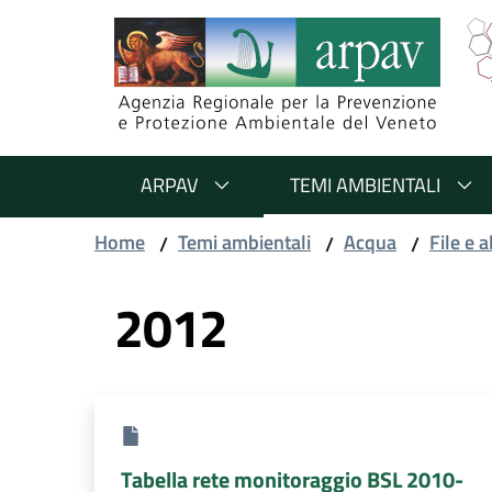
Salta al contenuto
Salta alla navigazione
Salta al footer
ARPAV
TEMI AMBIENTALI
Home
Temi ambientali
Acqua
File e a
/
/
/
2012
Tabella rete monitoraggio BSL 2010-