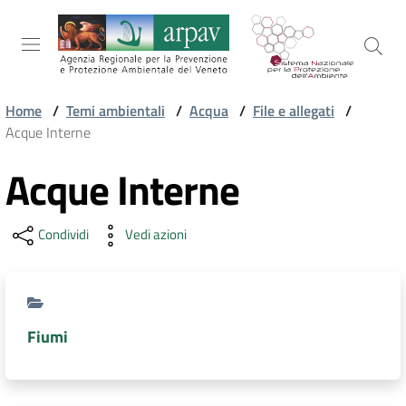
Salta al contenuto
Salta alla navigazione
Salta al footer
Home
/
Temi ambientali
/
Acqua
/
File e allegati
/
Acque Interne
ARPAV
Acque Interne
TEMI
Condividi
Vedi azioni
AMBIENTALI
TERRITORIO
Fiumi
SERVIZI