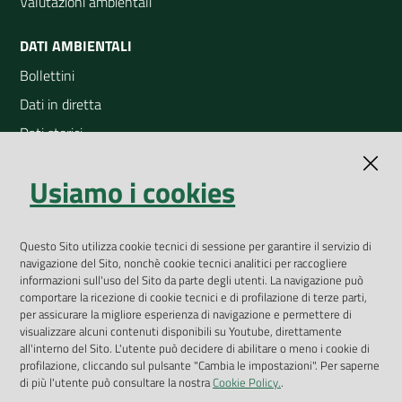
Valutazioni ambientali
DATI AMBIENTALI
Bollettini
Dati in diretta
Dati storici
Indicatori ambientali
Usiamo i cookies
Open Data
Geoportale
App Arpav
Questo Sito utilizza cookie tecnici di sessione per garantire il servizio di
navigazione del Sito, nonchè cookie tecnici analitici per raccogliere
Rapporti regionali annuali
informazioni sull'uso del Sito da parte degli utenti. La navigazione può
comportare la ricezione di cookie tecnici e di profilazione di terze parti,
Le Infografiche
per assicurare la migliore esperienza di navigazione e permettere di
visualizzare alcuni contenuti disponibili su Youtube, direttamente
Dispenser dati
all'interno del Sito. L'utente può decidere di abilitare o meno i cookie di
profilazione, cliccando sul pulsante "Cambia le impostazioni". Per saperne
Vai alla pagina
di più l'utente può consultare la nostra
Cookie Policy.
.