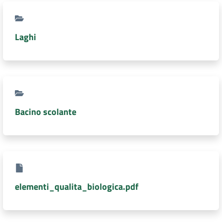
DATI
AMBIENTALI
Laghi
Seguici
su
Bacino scolante
elementi_qualita_biologica.pdf