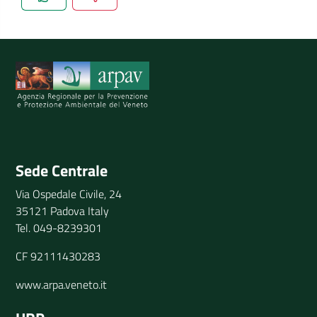
Spiegaci perchè, e aiutaci a migliorare il servizio
Invia il tuo commento
Sede Centrale
Via Ospedale Civile, 24
35121 Padova Italy
Tel. 049-8239301
CF 92111430283
www.arpa.veneto.it