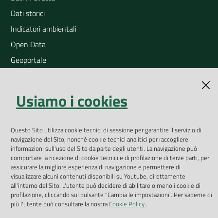
Dati storici
Indicatori ambientali
Open Data
Geoportale
App Arpav
Rapporti regionali annuali
Usiamo i cookies
Le Infografiche
Dispenser dati
Questo Sito utilizza cookie tecnici di sessione per garantire il servizio di
navigazione del Sito, nonchè cookie tecnici analitici per raccogliere
Vai alla pagina
informazioni sull'uso del Sito da parte degli utenti. La navigazione può
comportare la ricezione di cookie tecnici e di profilazione di terze parti, per
Dichiarazione accessibilità
assicurare la migliore esperienza di navigazione e permettere di
visualizzare alcuni contenuti disponibili su Youtube, direttamente
Impostazioni cookie
all'interno del Sito. L'utente può decidere di abilitare o meno i cookie di
profilazione, cliccando sul pulsante "Cambia le impostazioni". Per saperne di
Privacy
più l'utente può consultare la nostra
Cookie Policy.
.
Note legali