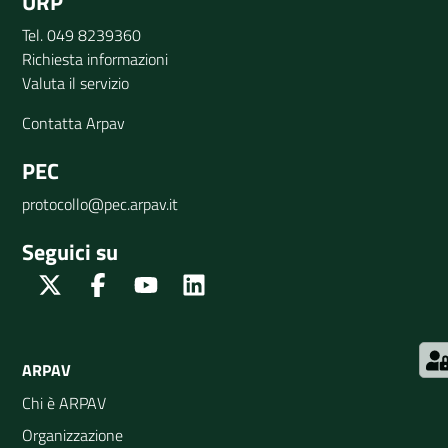
URP
Tel. 049 8239360
Richiesta informazioni
Valuta il servizio
Contatta Arpav
PEC
protocollo@pec.arpav.it
Seguici su
Twitter
Facebook
Youtube
Linkedin
ARPAV
Chi è ARPAV
Organizzazione