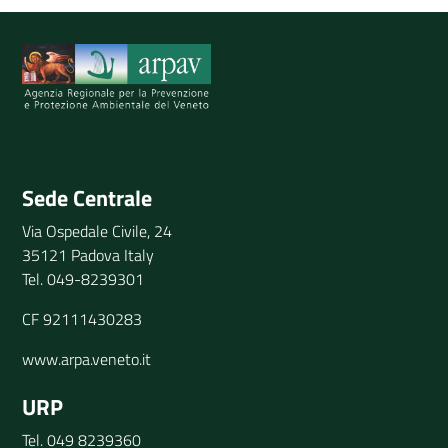
Spiegaci perchè, e aiutaci a migliorare il servizio
Invia il tuo commento
Sede Centrale
Via Ospedale Civile, 24
35121 Padova Italy
Tel. 049-8239301
CF 92111430283
www.arpa.veneto.it
URP
Tel. 049 8239360