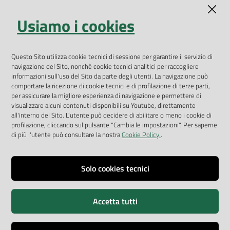
Indicatori ambientali
Usiamo i cookies
Open Data
Geoportale
App Arpav
Questo Sito utilizza cookie tecnici di sessione per garantire il servizio di
navigazione del Sito, nonchè cookie tecnici analitici per raccogliere
Rapporti regionali annuali
informazioni sull'uso del Sito da parte degli utenti. La navigazione può
comportare la ricezione di cookie tecnici e di profilazione di terze parti,
Le Infografiche
per assicurare la migliore esperienza di navigazione e permettere di
visualizzare alcuni contenuti disponibili su Youtube, direttamente
Dispenser dati
all'interno del Sito. L'utente può decidere di abilitare o meno i cookie di
profilazione, cliccando sul pulsante "Cambia le impostazioni". Per saperne
Vai alla pagina
di più l'utente può consultare la nostra
Cookie Policy.
.
Dichiarazione accessibilità
Impostazioni cookie
Solo cookies tecnici
Privacy
Accetta tutti
Note legali
Accessibilità