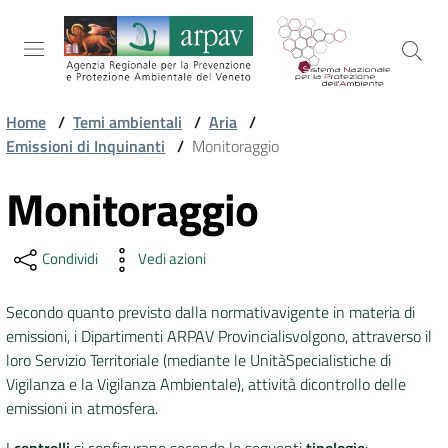
Salta al contenuto
Salta alla navigazione
Salta al footer
Home
/
Temi ambientali
/
Aria
/
Emissioni di Inquinanti
/
Monitoraggio
ARPAV
Monitoraggio
Vai al contenuto
TEMI
Condividi
Vedi azioni
AMBIENTALI
Secondo quanto previsto dalla normativavigente in materia di
emissioni, i Dipartimenti ARPAV Provincialisvolgono, attraverso il
TERRITORIO
loro Servizio Territoriale (mediante le UnitàSpecialistiche di
Vigilanza e la Vigilanza Ambientale), attività dicontrollo delle
emissioni in atmosfera.
SERVIZI