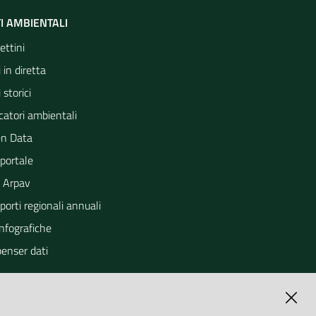
I AMBIENTALI
ettini
 in diretta
 storici
catori ambientali
n Data
portale
 Arpav
orti regionali annuali
Infografiche
penser dati