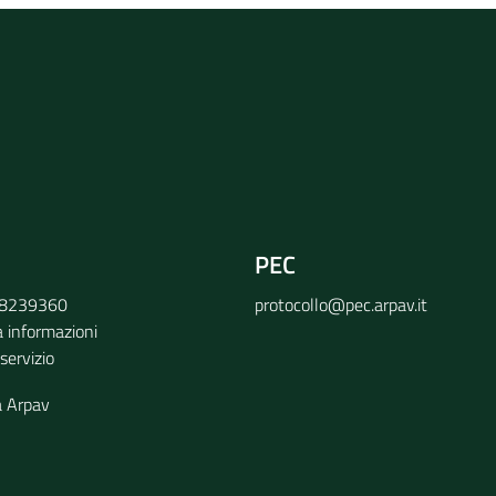
rvizio
PEC
9 8239360
protocollo@pec.arpav.it
a informazioni
 servizio
a Arpav