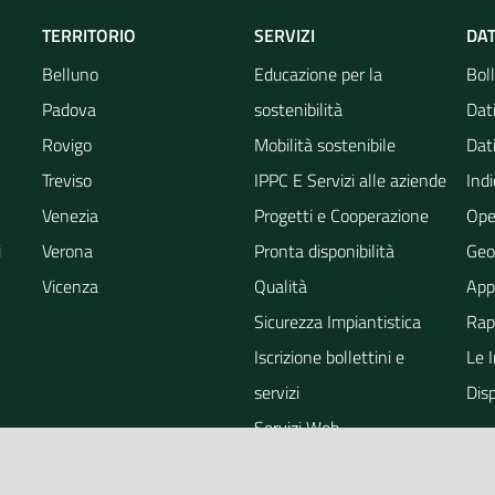
TERRITORIO
SERVIZI
DAT
Belluno
Educazione per la
Boll
Padova
sostenibilità
Dati
Rovigo
Mobilità sostenibile
Dati
Treviso
IPPC E Servizi alle aziende
Indi
Venezia
Progetti e Cooperazione
Ope
i
Verona
Pronta disponibilità
Geo
Vicenza
Qualità
App
Sicurezza Impiantistica
Rapp
Iscrizione bollettini e
Le 
servizi
Dis
Servizi Web
ra
Eventi