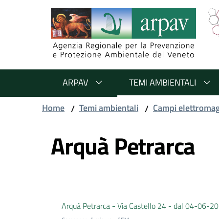
Salta al contenuto
Salta alla navigazione
Salta al footer
ARPAV
TEMI AMBIENTALI
Home
Temi ambientali
Campi elettromag
/
/
Vai al contenuto
Arquà Petrarca
Arquà Petrarca - Via Castello 24 - dal 04-06-