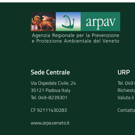
Spiegaci perchè, e aiutaci a migliorare il se
Invia il tuo commento
Sede Centrale
URP
Via Ospedale Civile, 24
Tel. 04
35121 Padova Italy
Richiest
Tel. 049-8239301
Valuta il
CF 92111430283
Contatt
www.arpa.veneto.it