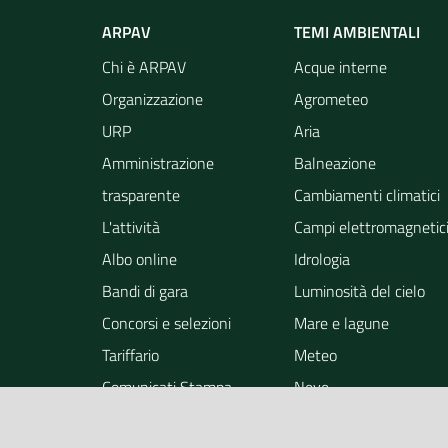
ARPAV
TEMI AMBIENTALI
Chi è ARPAV
Acque interne
Organizzazione
Agrometeo
URP
Aria
Amministrazione
Balneazione
trasparente
Cambiamenti climatici
L'attività
Campi elettromagnetic
Albo online
Idrologia
Bandi di gara
Luminosità del cielo
Concorsi e selezioni
Mare e lagune
Tariffario
Meteo
Comunicati Stampa
Neve
Notizie
Osservazione della ter