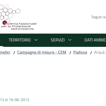
Seguici s
TERRITORIO
SERVIZI
DATI AMBIE
netici
Campagne di misura - CEM
Padova
Arquà 
/
/
/
2013 al 19-06-2013