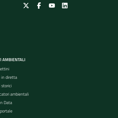
Twitter
Facebook
Youtube
Linkedin
I AMBIENTALI
ettini
 in diretta
 storici
catori ambientali
n Data
portale