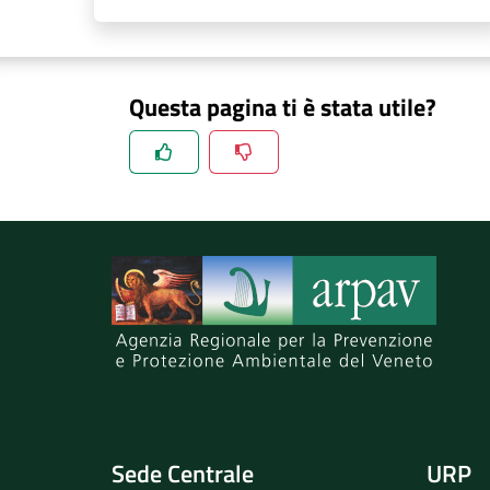
Questa pagina ti è stata utile?
Spiegaci perchè, e aiutaci a migliorare il se
Invia il tuo commento
Sede Centrale
URP