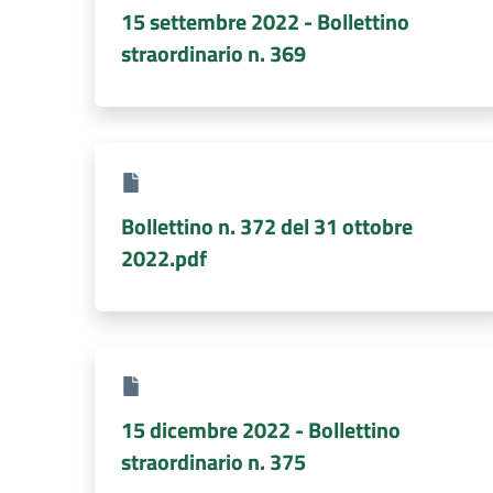
15 settembre 2022 - Bollettino
straordinario n. 369
Bollettino n. 372 del 31 ottobre
2022.pdf
15 dicembre 2022 - Bollettino
straordinario n. 375