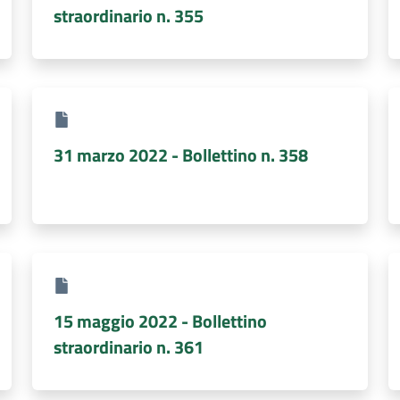
straordinario n. 355
31 marzo 2022 - Bollettino n. 358
15 maggio 2022 - Bollettino
straordinario n. 361