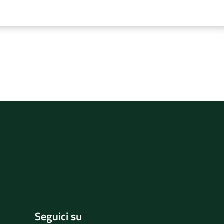
Seguici su