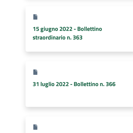
15 giugno 2022 - Bollettino
straordinario n. 363
31 luglio 2022 - Bollettino n. 366