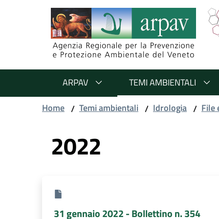
Salta al contenuto
Salta alla navigazione
Salta al footer
ARPAV
TEMI AMBIENTALI
Home
Temi ambientali
Idrologia
File 
/
/
/
2022
31 gennaio 2022 - Bollettino n. 354