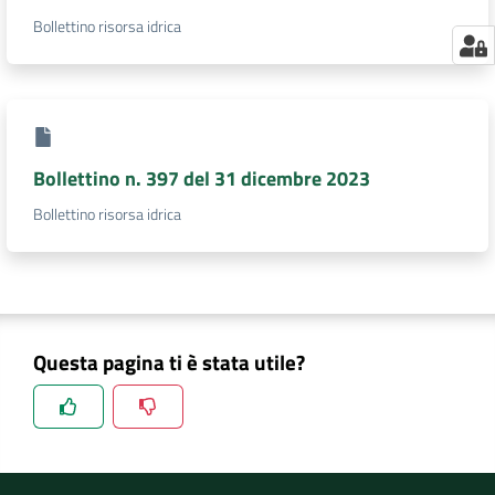
Bollettino risorsa idrica
Bollettino n. 397 del 31 dicembre 2023
Bollettino risorsa idrica
Questa pagina ti è stata utile?
Spiegaci perchè, e aiutaci a migliorare il servizio