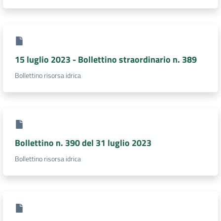
15 luglio 2023 - Bollettino straordinario n. 389
Bollettino risorsa idrica
Bollettino n. 390 del 31 luglio 2023
Bollettino risorsa idrica