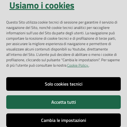
Usiamo i cookies
Open Data
Geoportale
App Arpav
Questo Sito utilizza cookie tecnici di sessione per garantire il servizio di
navigazione del Sito, nonchè cookie tecnici analitici per raccogliere
Rapporti regionali annuali
informazioni sull'uso del Sito da parte degli utenti. La navigazione può
comportare la ricezione di cookie tecnici e di profilazione di terze parti,
Le Infografiche
per assicurare la migliore esperienza di navigazione e permettere di
visualizzare alcuni contenuti disponibili su Youtube, direttamente
Dispenser dati
all'interno del Sito. L'utente può decidere di abilitare o meno i cookie di
profilazione, cliccando sul pulsante "Cambia le impostazioni". Per saperne
Vai alla pagina
di più l'utente può consultare la nostra
Cookie Policy.
.
Dichiarazione accessibilità
Impostazioni cookie
Solo cookies tecnici
Privacy
Accetta tutti
Note legali
Accessibilità
Cambia le impostazioni