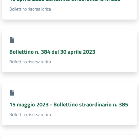
Bollettino risorsa idrica
Bollettino n. 384 del 30 aprile 2023
Bollettino risorsa idrica
15 maggio 2023 - Bollettino straordinario n. 385
Bollettino risorsa idrica