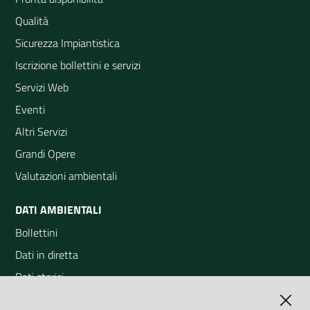
Qualità
Sicurezza Impiantistica
Iscrizione bollettini e servizi
Servizi Web
Eventi
Altri Servizi
Grandi Opere
Valutazioni ambientali
DATI AMBIENTALI
Bollettini
Dati in diretta
Dati storici
Indicatori ambientali