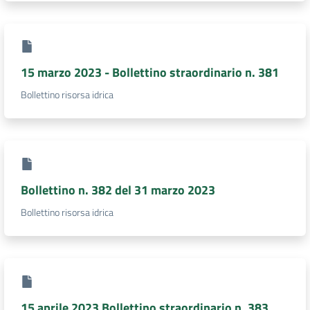
15 marzo 2023 - Bollettino straordinario n. 381
Bollettino risorsa idrica
Bollettino n. 382 del 31 marzo 2023
Bollettino risorsa idrica
15 aprile 2023 Bollettino straordinario n. 383