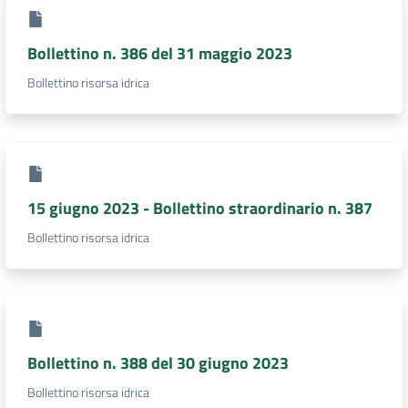
Bollettino n. 386 del 31 maggio 2023
Bollettino risorsa idrica
15 giugno 2023 - Bollettino straordinario n. 387
Bollettino risorsa idrica
Bollettino n. 388 del 30 giugno 2023
Bollettino risorsa idrica