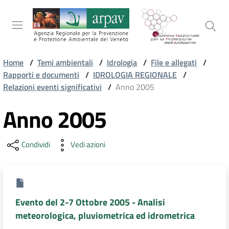
Salta al contenuto
Salta alla navigazione
Salta al footer
Home
/
Temi ambientali
/
Idrologia
/
File e allegati
/
Rapporti e documenti
/
IDROLOGIA REGIONALE
/
ARPAV
Relazioni eventi significativi
/
Anno 2005
Anno 2005
TEMI
AMBIENTALI
Condividi
Vedi azioni
TERRITORIO
Evento del 2-7 Ottobre 2005 - Analisi
SERVIZI
meteorologica, pluviometrica ed idrometrica