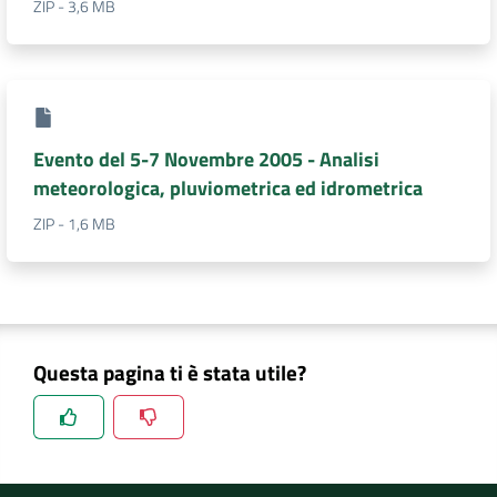
ZIP - 3,6 MB
DATI
AMBIENTALI
Evento del 5-7 Novembre 2005 - Analisi
meteorologica, pluviometrica ed idrometrica
Seguici
su
ZIP - 1,6 MB
Questa pagina ti è stata utile?
Spiegaci perchè, e aiutaci a migliorare il servizio