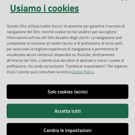
Usiamo i cookies
Open Data
Geoportale
App Arpav
Questo Sito utilizza cookie tecnici di sessione per garantire il servizio di
navigazione del Sito, nonchè cookie tecnici analitici per raccogliere
Rapporti regionali annuali
informazioni sull'uso del Sito da parte degli utenti. La navigazione può
comportare la ricezione di cookie tecnici e di profilazione di terze parti,
Le Infografiche
per assicurare la migliore esperienza di navigazione e permettere di
visualizzare alcuni contenuti disponibili su Youtube, direttamente
Dispenser dati
all'interno del Sito. L'utente può decidere di abilitare o meno i cookie di
profilazione, cliccando sul pulsante "Cambia le impostazioni". Per saperne
Vai alla pagina
di più l'utente può consultare la nostra
Cookie Policy.
.
Dichiarazione accessibilità
Impostazioni cookie
Solo cookies tecnici
Privacy
Accetta tutti
Note legali
Accessibilità
Cambia le impostazioni