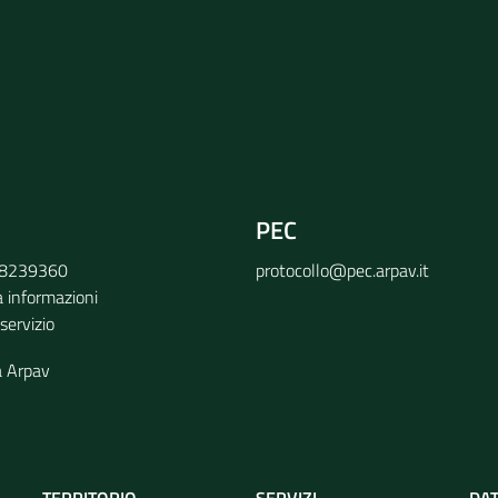
PEC
9 8239360
protocollo@pec.arpav.it
a informazioni
 servizio
a Arpav