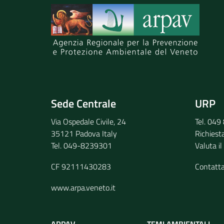
Invia il tuo commento
Sede Centrale
URP
Via Ospedale Civile, 24
Tel. 04
35121 Padova Italy
Richiest
Tel. 049-8239301
Valuta il
CF 92111430283
Contatt
www.arpa.veneto.it