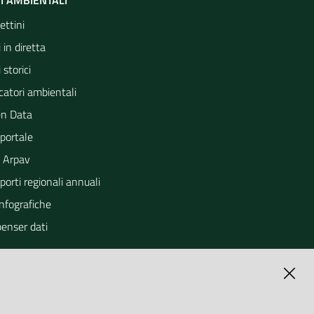
I AMBIENTALI
ettini
 in diretta
 storici
catori ambientali
n Data
portale
 Arpav
orti regionali annuali
Infografiche
penser dati