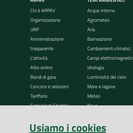
ARPAV
TEMI AMBIENTALI
Chi è ARPAV
Acque interne
Organizzazione
Agrometeo
URP
Aria
Amministrazione
Balneazione
trasparente
Cambiamenti climatici
L'attività
Campi elettromagnetic
Albo online
Idrologia
Bandi di gara
Luminosità del cielo
Concorsi e selezioni
Mare e lagune
Tariffario
Meteo
Comunicati Stampa
Neve
Notizie
Osservazione della ter
Usiamo i cookies
Pollini