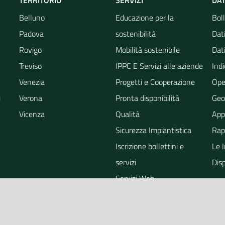
TERRITORIO
SERVIZI
DAT
Belluno
Educazione per la
Boll
Padova
sostenibilità
Dati
Rovigo
Mobilità sostenibile
Dati
Treviso
IPPC E Servizi alle aziende
Indi
Venezia
Progetti e Cooperazione
Ope
i
Verona
Pronta disponibilità
Geo
Vicenza
Qualità
App
Sicurezza Impiantistica
Rapp
Iscrizione bollettini e
Le 
servizi
Dis
Servizi Web
ra
Eventi
Altri Servizi