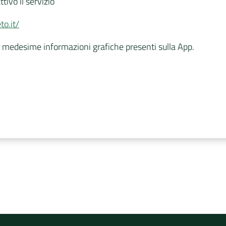
ivo il servizio
to.it/
e medesime informazioni grafiche presenti sulla App.
rvizio