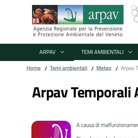
Salta al contenuto
Salta alla navigazione
Salta al footer
ARPAV
TEMI AMBIENTALI
Home
Temi ambientali
Meteo
Arpav 
/
/
/
Vai al contenuto
Arpav Temporali
A causa di malfunzionamen