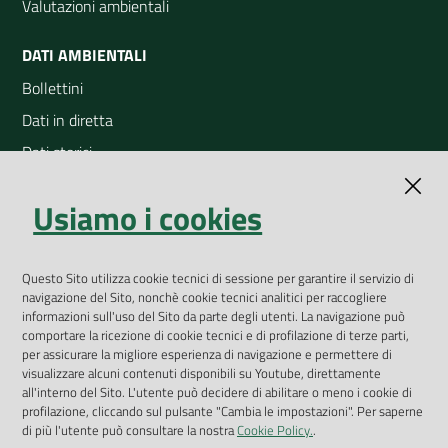
Valutazioni ambientali
DATI AMBIENTALI
Bollettini
Dati in diretta
Dati storici
Indicatori ambientali
Usiamo i cookies
Open Data
Geoportale
App Arpav
Questo Sito utilizza cookie tecnici di sessione per garantire il servizio di
navigazione del Sito, nonchè cookie tecnici analitici per raccogliere
Rapporti regionali annuali
informazioni sull'uso del Sito da parte degli utenti. La navigazione può
comportare la ricezione di cookie tecnici e di profilazione di terze parti,
Le Infografiche
per assicurare la migliore esperienza di navigazione e permettere di
visualizzare alcuni contenuti disponibili su Youtube, direttamente
Dispenser dati
all'interno del Sito. L'utente può decidere di abilitare o meno i cookie di
profilazione, cliccando sul pulsante "Cambia le impostazioni". Per saperne
Vai alla pagina
di più l'utente può consultare la nostra
Cookie Policy.
.