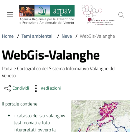
Salta al contenuto
Salta alla navigazione
Salta al footer
Home
/
Temi ambientali
/
Neve
/
WebGis-Valanghe
ARPAV
WebGis-Valanghe
Vai al contenuto
Portale Cartografico del Sistema Informativo Valanghe del 
TEMI
Veneto
AMBIENTALI
Condividi
Vedi azioni
TERRITORIO
Il portale contiene:
il catasto dei siti valanghivi
SERVIZI
testimoniati e foto
interpretati, ovvero la