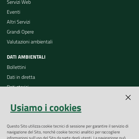
Servizi Web
Eventi
Altri Servizi
Grandi Opere
Valutazioni ambientali
DATI AMBIENTALI
Bollettini
Dati in diretta
Dati storici
Indicatori ambientali
Usiamo i cookies
Open Data
Geoportale
App Arpav
Questo Sito utilizza cookie tecnici di sessione per garantire il servizio di
navigazione del Sito, nonchè cookie tecnici analitici per raccogliere
Rapporti regionali annuali
informazioni sull'uso del Sito da parte degli utenti. La navigazione può