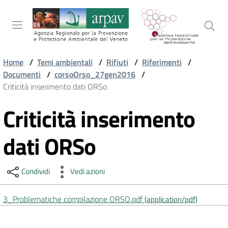
Salta al contenuto
Salta alla navigazione
Salta al footer
Home
/
Temi ambientali
/
Rifiuti
/
Riferimenti
/
Documenti
/
corsoOrso_27gen2016
/
ARPAV
Criticità inserimento dati ORSo
Criticità inserimento
Vai al contenuto
TEMI
AMBIENTALI
dati ORSo
TERRITORIO
Condividi
Vedi azioni
3_Problematiche compilazione ORSO.pdf
(
application/pdf
)
SERVIZI