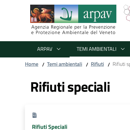
Salta al contenuto
Salta alla navigazione
Salta al footer
ARPAV
TEMI AMBIENTALI
Home
Temi ambientali
Rifiuti
Rifiuti s
/
/
/
Rifiuti speciali
Rifiuti Speciali