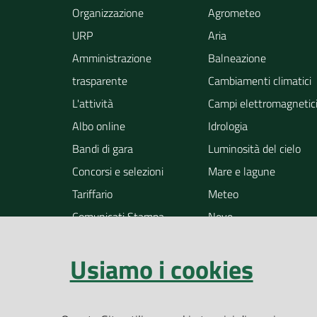
Organizzazione
Agrometeo
URP
Aria
Amministrazione
Balneazione
trasparente
Cambiamenti climatici
L'attività
Campi elettromagnetic
Albo online
Idrologia
Bandi di gara
Luminosità del cielo
Concorsi e selezioni
Mare e lagune
Tariffario
Meteo
Comunicati Stampa
Neve
Notizie
Osservazione della ter
Usiamo i cookies
Pollini
Radioattività
Rifiuti