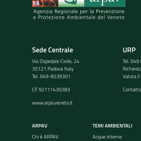
Invia il tuo commento
Sede Centrale
URP
Via Ospedale Civile, 24
Tel. 04
35121 Padova Italy
Richiest
Tel. 049-8239301
Valuta il
CF 92111430283
Contatt
www.arpa.veneto.it
ARPAV
TEMI AMBIENTALI
Chi è ARPAV
Acque interne