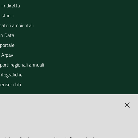
 in diretta
 storici
catori ambientali
n Data
portale
 Arpav
orti regionali annuali
Infografiche
penser dati