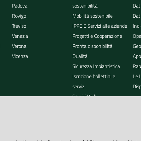
Padova
sostenibilità
Dati
Rovigo
Mobilità sostenibile
Dati
Treviso
IPPC E Servizi alle aziende
Indi
Venezia
Progetti e Cooperazione
Ope
i
Verona
Pronta disponibilità
Geo
Vicenza
Qualità
App
Sicurezza Impiantistica
Rapp
Iscrizione bollettini e
Le 
servizi
Dis
Servizi Web
ra
Eventi
Altri Servizi
Grandi Opere
Valutazioni ambientali