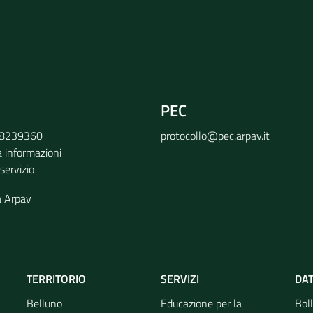
PEC
9 8239360
protocollo@pec.arpav.it
a informazioni
 servizio
a Arpav
TERRITORIO
SERVIZI
DAT
Belluno
Educazione per la
Boll