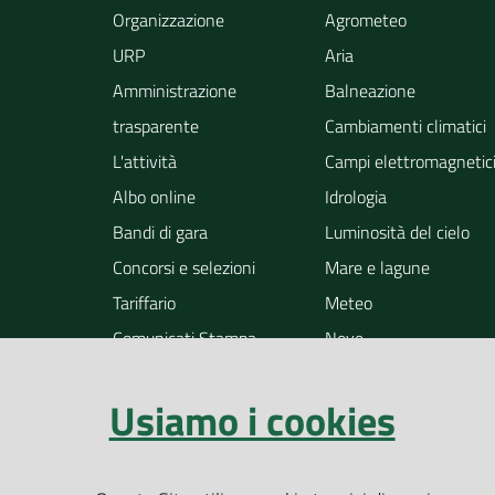
Organizzazione
Agrometeo
URP
Aria
Amministrazione
Balneazione
trasparente
Cambiamenti climatici
L'attività
Campi elettromagnetic
Albo online
Idrologia
Bandi di gara
Luminosità del cielo
Concorsi e selezioni
Mare e lagune
Tariffario
Meteo
Comunicati Stampa
Neve
Notizie
Osservazione della ter
Usiamo i cookies
Pollini
Radioattività
Rifiuti