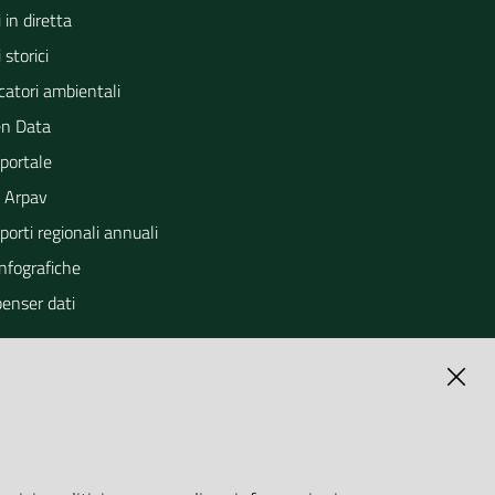
 in diretta
 storici
catori ambientali
n Data
portale
 Arpav
orti regionali annuali
Infografiche
penser dati