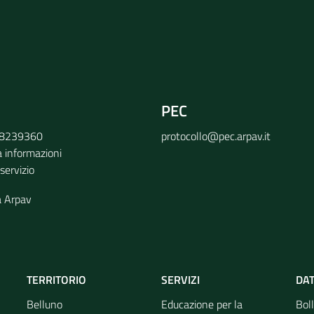
PEC
9 8239360
protocollo@pec.arpav.it
a informazioni
 servizio
a Arpav
TERRITORIO
SERVIZI
DAT
Belluno
Educazione per la
Boll