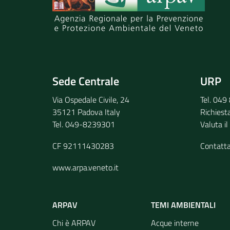
Invia il tuo commento
Sede Centrale
URP
Via Ospedale Civile, 24
Tel. 04
35121 Padova Italy
Richiest
Tel. 049-8239301
Valuta il
CF 92111430283
Contatt
www.arpa.veneto.it
ARPAV
TEMI AMBIENTALI
Chi è ARPAV
Acque interne