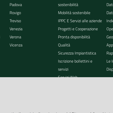
Padova
sostenibilità
Dati
Rovigo
Mobilità sostenibile
Dati
Treviso
IPPC E Servizi alle aziende
Indi
Venezia
Progetti e Cooperazione
Ope
i
Verona
Pronta disponibilità
Geo
Vicenza
Qualità
App
Sicurezza Impiantistica
Rapp
Iscrizione bollettini e
Le 
servizi
Dis
Servizi Web
ra
Eventi
Altri Servizi
Grandi Opere
Valutazioni ambientali