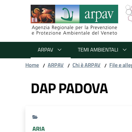
Salta al contenuto
Salta alla navigazione
Salta al footer
ARPAV
TEMI AMBIENTALI
Home
ARPAV
Chi è ARPAV
File e alle
/
/
/
DAP PADOVA
ARIA