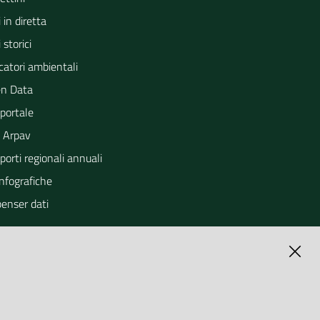
 in diretta
 storici
catori ambientali
n Data
portale
 Arpav
orti regionali annuali
Infografiche
penser dati