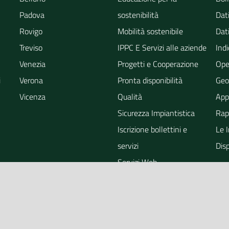
Padova
sostenibilità
Dati
Rovigo
Mobilità sostenibile
Dati
Treviso
IPPC E Servizi alle aziende
Indi
Venezia
Progetti e Cooperazione
Ope
i
Verona
Pronta disponibilità
Geo
Vicenza
Qualità
App
Sicurezza Impiantistica
Rapp
Iscrizione bollettini e
Le 
servizi
Dis
Servizi Web
ra
Eventi
Altri Servizi
Grandi Opere
Valutazioni ambientali