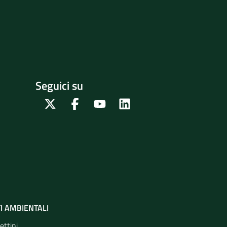
Seguici su
Twitter
Facebook
Youtube
Linkedin
I AMBIENTALI
ettini