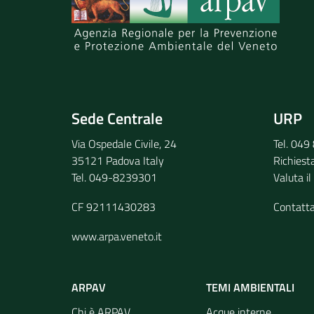
Invia il tuo commento
Sede Centrale
URP
Via Ospedale Civile, 24
Tel. 04
35121 Padova Italy
Richiest
Tel. 049-8239301
Valuta il
CF 92111430283
Contatt
www.arpa.veneto.it
ARPAV
TEMI AMBIENTALI
Chi è ARPAV
Acque interne