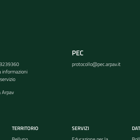
PEC
9 8239360
protocollo@pec.arpav.it
a informazioni
 servizio
a Arpav
TERRITORIO
SERVIZI
DAT
Belluno
Educazione per la
Boll