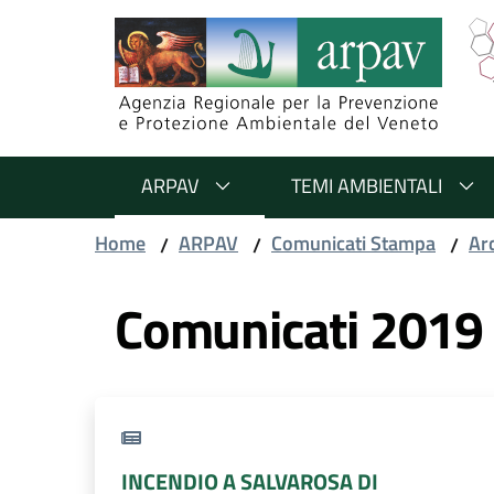
Salta al contenuto
Salta alla navigazione
Salta al footer
ARPAV
TEMI AMBIENTALI
Home
ARPAV
Comunicati Stampa
Ar
/
/
/
Comunicati 2019
INCENDIO A SALVAROSA DI