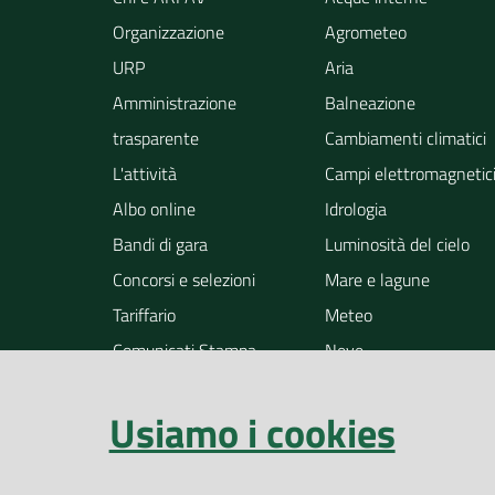
Organizzazione
Agrometeo
URP
Aria
Amministrazione
Balneazione
trasparente
Cambiamenti climatici
L'attività
Campi elettromagnetic
Albo online
Idrologia
Bandi di gara
Luminosità del cielo
Concorsi e selezioni
Mare e lagune
Tariffario
Meteo
Comunicati Stampa
Neve
Notizie
Osservazione della ter
Usiamo i cookies
Pollini
Radioattività
Rifiuti