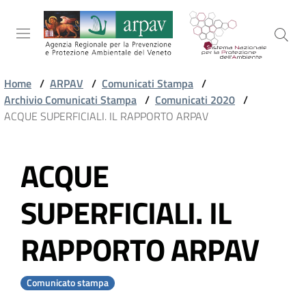
Salta al contenuto
Salta alla navigazione
Salta al footer
Home
/
ARPAV
/
Comunicati Stampa
/
Archivio Comunicati Stampa
/
Comunicati 2020
/
ARPAV
ACQUE SUPERFICIALI. IL RAPPORTO ARPAV
ACQUE
TEMI
Vai al contenuto
AMBIENTALI
SUPERFICIALI. IL
TERRITORIO
RAPPORTO ARPAV
SERVIZI
Comunicato stampa