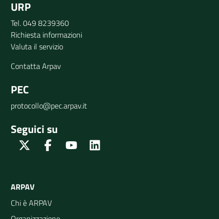
URP
Tel. 049 8239360
Richiesta informazioni
Valuta il servizio
Contatta Arpav
PEC
protocollo@pec.arpav.it
Seguici su
Twitter
Facebook
Youtube
Linkedin
ARPAV
Chi è ARPAV
Organizzazione