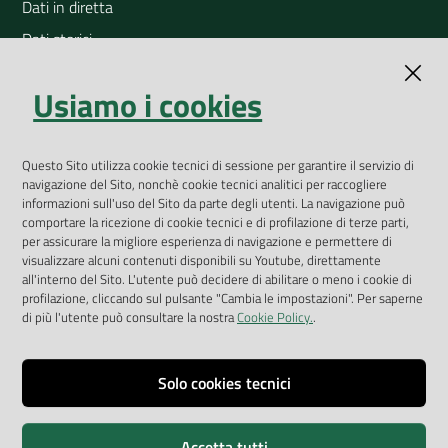
Dati in diretta
Dati storici
Indicatori ambientali
Usiamo i cookies
Open Data
Geoportale
App Arpav
Questo Sito utilizza cookie tecnici di sessione per garantire il servizio di
navigazione del Sito, nonchè cookie tecnici analitici per raccogliere
Rapporti regionali annuali
informazioni sull'uso del Sito da parte degli utenti. La navigazione può
comportare la ricezione di cookie tecnici e di profilazione di terze parti,
Le Infografiche
per assicurare la migliore esperienza di navigazione e permettere di
visualizzare alcuni contenuti disponibili su Youtube, direttamente
Dispenser dati
all'interno del Sito. L'utente può decidere di abilitare o meno i cookie di
profilazione, cliccando sul pulsante "Cambia le impostazioni". Per saperne
Vai alla pagina
di più l'utente può consultare la nostra
Cookie Policy.
.
Dichiarazione accessibilità
Impostazioni cookie
Solo cookies tecnici
Privacy
Accetta tutti