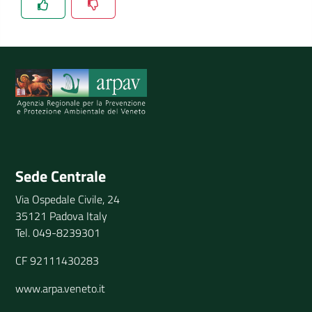
Spiegaci perchè, e aiutaci a migliorare il servizio
Invia il tuo commento
Sede Centrale
Via Ospedale Civile, 24
35121 Padova Italy
Tel. 049-8239301
CF 92111430283
www.arpa.veneto.it