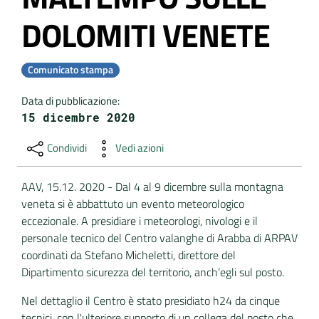
DOLOMITI VENETE
DATI
AMBIENTALI
Comunicato stampa
Data di pubblicazione
:
15 dicembre 2020
Seguici
su
Condividi
Vedi azioni
AAV, 15.12. 2020 - Dal 4 al 9 dicembre sulla montagna
veneta si è abbattuto un evento meteorologico
eccezionale. A presidiare i meteorologi, nivologi e il
personale tecnico del Centro valanghe di Arabba di ARPAV
coordinati da Stefano Micheletti, direttore del
Dipartimento sicurezza del territorio, anch’egli sul posto.
Nel dettaglio il Centro è stato presidiato h24 da cinque
tecnici, con l'ulteriore supporto di un collega del posto che