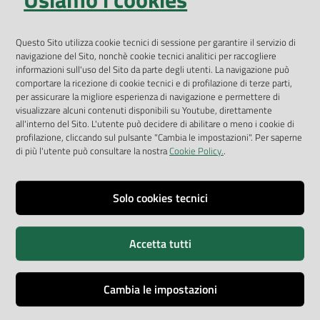
Geoportale
App Arpav
Questo Sito utilizza cookie tecnici di sessione per garantire il servizio di
navigazione del Sito, nonchè cookie tecnici analitici per raccogliere
Rapporti regionali annuali
informazioni sull'uso del Sito da parte degli utenti. La navigazione può
comportare la ricezione di cookie tecnici e di profilazione di terze parti,
Le Infografiche
per assicurare la migliore esperienza di navigazione e permettere di
visualizzare alcuni contenuti disponibili su Youtube, direttamente
Dispenser dati
all'interno del Sito. L'utente può decidere di abilitare o meno i cookie di
profilazione, cliccando sul pulsante "Cambia le impostazioni". Per saperne
Vai alla pagina
di più l'utente può consultare la nostra
Cookie Policy.
.
Dichiarazione accessibilità
Impostazioni cookie
Solo cookies tecnici
Privacy
Accetta tutti
Note legali
Accessibilità
Cambia le impostazioni
Credits