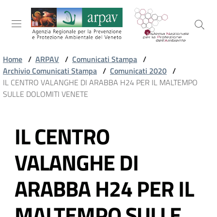
Salta al contenuto
Salta alla navigazione
Salta al footer
Home
/
ARPAV
/
Comunicati Stampa
/
Archivio Comunicati Stampa
/
Comunicati 2020
/
ARPAV
IL CENTRO VALANGHE DI ARABBA H24 PER IL MALTEMPO
SULLE DOLOMITI VENETE
TEMI
IL CENTRO
AMBIENTALI
Vai al contenuto
VALANGHE DI
TERRITORIO
ARABBA H24 PER IL
SERVIZI
MALTEMPO SULLE