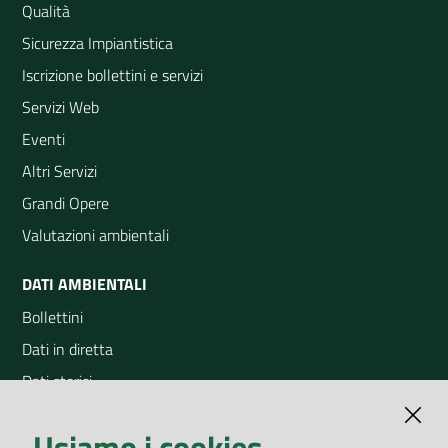
Qualità
Sicurezza Impiantistica
Iscrizione bollettini e servizi
Servizi Web
Eventi
Altri Servizi
Grandi Opere
Valutazioni ambientali
DATI AMBIENTALI
Bollettini
Dati in diretta
Dati storici
Indicatori ambientali
Usiamo i cookies
Open Data