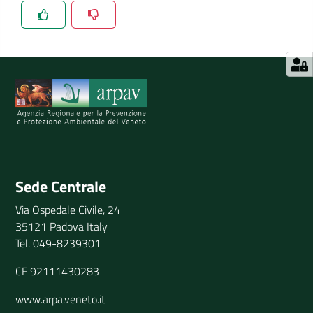
Spiegaci perchè, e aiutaci a migliorare il servizio
Invia il tuo commento
Sede Centrale
Via Ospedale Civile, 24
35121 Padova Italy
Tel. 049-8239301
CF 92111430283
www.arpa.veneto.it