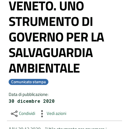
VENETO. UNO
DATI
STRUMENTO DI
AMBIENTALI
GOVERNO PER LA
SALVAGUARDIA
Seguici
su
AMBIENTALE
Comunicato stampa
Data di pubblicazione
:
30 dicembre 2020
Condividi
Vedi azioni