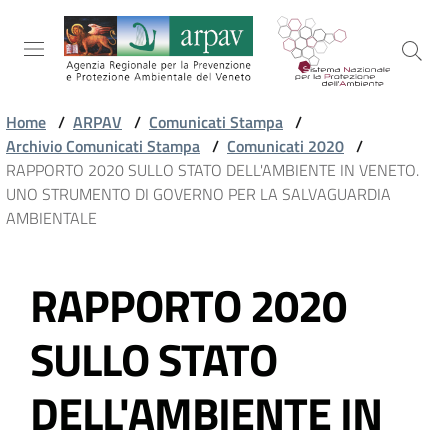
Salta al contenuto
Salta alla navigazione
Salta al footer
Home
/
ARPAV
/
Comunicati Stampa
/
Archivio Comunicati Stampa
/
Comunicati 2020
/
ARPAV
RAPPORTO 2020 SULLO STATO DELL'AMBIENTE IN VENETO.
UNO STRUMENTO DI GOVERNO PER LA SALVAGUARDIA
AMBIENTALE
TEMI
AMBIENTALI
RAPPORTO 2020
Vai al contenuto
TERRITORIO
SULLO STATO
DELL'AMBIENTE IN
SERVIZI