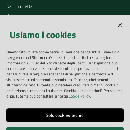
Dati in diretta
Dati storici
Indicatori ambientali
Usiamo i cookies
Open Data
Geoportale
App Arpav
Questo Sito utilizza cookie tecnici di sessione per garantire il servizio di
navigazione del Sito, nonchè cookie tecnici analitici per raccogliere
Rapporti regionali annuali
informazioni sull'uso del Sito da parte degli utenti. La navigazione può
comportare la ricezione di cookie tecnici e di profilazione di terze parti,
Le Infografiche
per assicurare la migliore esperienza di navigazione e permettere di
visualizzare alcuni contenuti disponibili su Youtube, direttamente
Dispenser dati
all'interno del Sito. L'utente può decidere di abilitare o meno i cookie di
profilazione, cliccando sul pulsante "Cambia le impostazioni". Per saperne
Vai alla pagina
di più l'utente può consultare la nostra
Cookie Policy.
.
Dichiarazione accessibilità
Impostazioni cookie
Solo cookies tecnici
Privacy